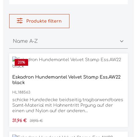
Produkte filtern
20
%
Eskadron Hundemantel Velvet Stamp Ess.AW22
black
HL188563
schicke Hundedecke beidseitig tragbarwendbares
Samt-Material mit Hahnentritt Prgung auf der
einen und Nylon auf der anderen
SeiteKlettverschlsse an Brust und Bauchffnung zur
Verkaufspreis:
Regulärer Preis:
31,96 €
39,95 €
Leinenbefestigung auf der Rckseite