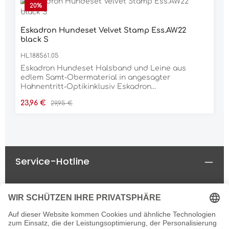
20
%
Eskadron Hundeset Velvet Stamp Ess.AW22
black S
HL188561.05
Eskadron Hundeset Halsband und Leine aus
edlem Samt-Obermaterial in angesagter
Hahnentritt-Optikinklusiv Eskadron
Metallplaketteerhältlich in 4 Größen
Verkaufspreis:
Regulärer Preis:
23,96 €
29,95 €
Service-Hotline
Rechtliches
Informationen