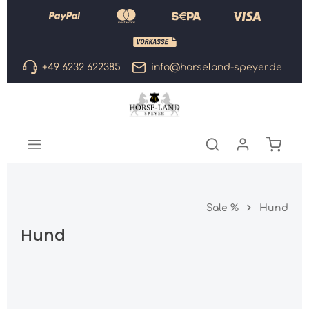
Zum Hauptinhalt springen
+49 6232 622385
info@horseland-speyer.de
Warenk
Sale %
Hund
Hund