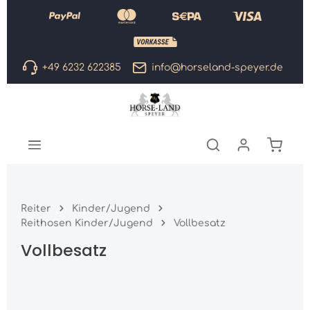
Zum Hauptinhalt springen
+49 6232 622385
info@horseland-speyer.de
Warenk
Reiter
Kinder/Jugend
Reithosen Kinder/Jugend
Vollbesatz
Vollbesatz