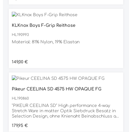
Ihrem Look Eleganz und Glamour.• 4-Wege-Stretch•
Atmungsaktiv• Kompression• Schnelltrocknend•
FormbeständigkeitZusammensetzung: 85% Nylon,
15% Elasthane
KLKnox Boys F-Grip Reithose
HL190993
Material: 81% Nylon, 19% Elastan
Regulärer Preis:
149,00 €
Pikeur CEELINA SD 4575 HW OPAQUE FG
HL190860
"PIKEUR CEELINA SD" High performance 4-way
Stretch Ware in matter Optik Siebdruck Besatz in
Selection Design, ohne Knienaht Beinabschluss als
Strumpf gearbeitet ermöglicht leichtes An- &
Regulärer Preis:
179,95 €
Ausziehen Breiter Bund mit 2 Bundverschlüssen