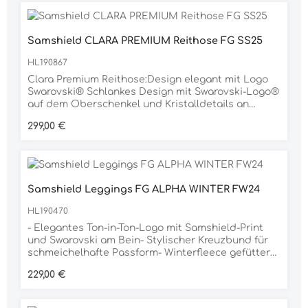
gold: Bundkappe, Drucker und Printings
Elastischer Flex Faux Leather Ganzbesatz Hohe
Leibhöhe Seitenstreifen mit integrierter
Samshield CLARA PREMIUM Reithose FG SS25
Handytasche Beinabschluss als Strumpf
gearbeitet ermöglicht leichtes An- und Ausziehen
HL190867
Beidseitiger PIKEUR Selection Print am
Beinabschluss Breiter Oberstoffbund mit 2
Clara Premium Reithose:Design elegant mit Logo
Bundverschlüssen und breiter Gürtelschlaufe
Swarovski® Schlankes Design mit Swarovski-Logo®
Material 89% POLYAMID, 11% ELASTAN
auf dem Oberschenkel und Kristalldetails an
Taschen und BundAtmungsaktives Stretchmaterial
Regulärer Preis:
299,00 €
mit Handytasche mit Reißverschluss und
Kompressionsstoff Nachhaltig gestaltet mit
knitterfreiem und Anti-Pilling-Finish,
maschinenwaschbarUPF 50+ für Schutz vor
SonnenstrahlenMaterial: 75% Polyamid, 25%
Samshield Leggings FG ALPHA WINTER FW24
Elasthan
HL190470
- Elegantes Ton-in-Ton-Logo mit Samshield-Print
und Swarovski am Bein- Stylischer Kreuzbund für
schmeichelhafte Passform- Winterfleece gefüttert
und wasserabweisend- Handytasche am Bein-
Regulärer Preis:
229,00 €
Ziehen Sie an hohem Bund- Vier-Wege-Stretch-
Atmungsaktiv- UV-geschütztes "no verblassen"
europäisches Gewebe- Zickzack-Steppnähte für