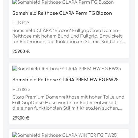
StrapazierfähigkeitDetails: Fabric 1: 55% NY / 28%
PES / 17% EAFabric 2:59% PA / 41% EA
Samshield Reithose CLARA Perm FG Blazon
HL191219
Samshield CLARA *Blazon* FullgripClara Damen-
Reithose mit hohem Bund und Fullgrip. Entwickelt
für Reiterinnen, die funktionalen Stil mit Kristallen
suchen. Verbindet zweite-Haut-Effekt, Haltbarkeit
Regulärer Preis:
259,00 €
und Leistung für alle Disziplinen.Hoher Stil &
Swarovski®-DetailsHoher Bund, elastischer
Bund, Samshield Swarovski®-Logo am
Oberschenkel (International tauglich)Ultra Feine
Steine an den hinteren Schlaufen und TaschenZwei
Samshield Reithose CLARA PREM HW FG FW25
Reißverschlusstaschen und Handytasche vorne,
zwei GesäßtaschenTechnisches
HL191225
DesignAtmungsaktives, dehnbares Material für
freie BewegungenKompressionsbereich an den
Clara Premium Damenreithose mit hoher Taille und
Waden für bessere DurchblutungUmweltbewusst,
Full GripDiese Hose wurde für Reiter entwickelt,
Anti-Pilling-Finish für langanhaltenden
die einen funktionalen Stil mit Kristallen suchen,
TragekomfortMaterial: 73% Polyester, 27% Elastan
und kombiniert einen zweiten Haut-Effekt,
Regulärer Preis:
299,00 €
Widerstandsfähigkeit und Leistung für alle
Disziplinen.Hochwertiger Stil und Swarovski-
Finishes®Praktisches Design mit elastischem
Bund, hoher Taille und FaltenSamshield-Logo in