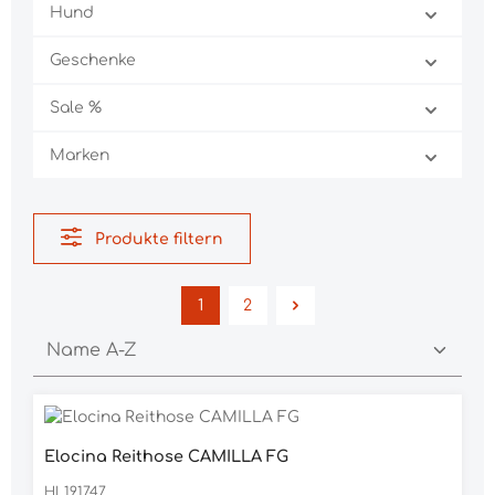
Hund
Geschenke
Sale %
Marken
Produkte filtern
1
2
Seite
Seite
Elocina Reithose CAMILLA FG
HL191747