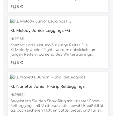
feuchtigkeitsableitend; da sie zudem
Regulärer Preis:
69,95 €
atmungsaktiv ist, ist sie ideal für Ausritte bei
warmem Wetter. Das dichte und dennoch flexible
Material unterstützt die Muskel, und da das
Gewebe schnell trocknet, ist zuverlässig lang
anhaltender Komfort sichergestellt.Ein Must-have
KL Melody Junior Leggings FG
für junge Reiter, die Komfort, Leistung und Stil
suchen. Material: Polyester 80% Elastane
HL191331
(Spandex) 20%
Komfort und Leistung für junge Reiter. Die
KLMelody Junior Tights wurden entwickelt, um
jungen Reitern während des Wintertrainings
außergewöhnlichen Komfort und Leistung zu
Regulärer Preis:
69,95 €
bieten.Zusammensetzung: 85% Nylon, 15%
Elasthan
KL Nanette Junior F-Grip Reitleggings
HL190904
Begeistern Sie den Show-Ring mit unserer Show-
Reitleggings mit Vollbesatz, die sowohl Flexibilität
als auch sicheren Halt im Sattel bietet und für eine
beeindruckende Leistung sorgt. Das Material hält