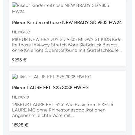
Print ApplikationHinterhose mit Rhinestones
Labeling
Pikeur Kinderreithose NEW BRADY SD 9805 HW24
HL190489
PIKEUR NEW BRADDY SD 9805 MIDWAIST KIDS Kids
Reithose in 4-way Stretch Ware Siebdruck Besatz,
ohne Knienaht Oberstoffbund mit Gürtelschlaufen
Seitenstreifen mit integrierter Handy Tasche
Regulärer Preis:
99,95 €
Pikeur Puffy Labeling an Einschubtasche u. Handy
Tasche Beinabschluss gesäumt
Pikeur LAURE FFL S25 3038 HW FG
HL190918
"PIKEUR LAURE FFL S25" Wie Basisform PIKEUR
LAURE MC ohne Rhinestonesapplikationen
Angenehm leichte Ware mit
temperaturausgleichender Wirkung &
Regulärer Preis:
189,95 €
antibakterieller Eigenschaft: absorbiert Gerüche
Special edition mit dezenten Attributen in light