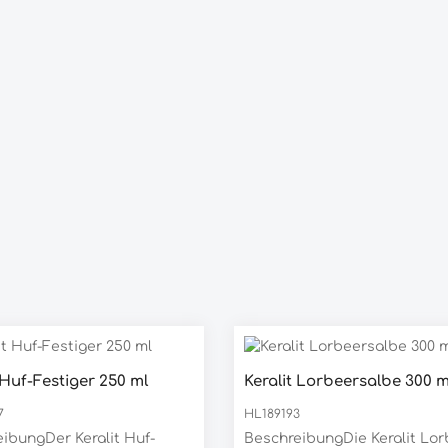
 Huf-Festiger 250 ml
Keralit Lorbeersalbe 300 m
dukt Anzahl: Gib den gewünschten We
Produkt Anzahl:
Stück
Stück
7
HL189193
ibungDer Keralit Huf-
BeschreibungDie Keralit Lor