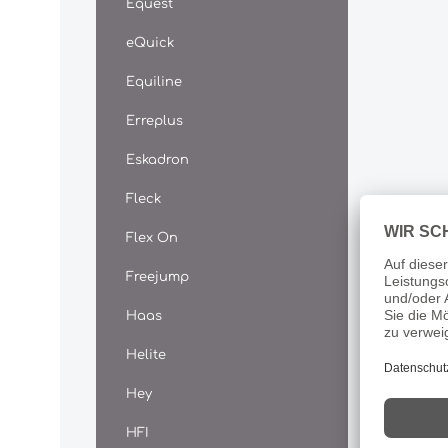
Equest
ungen
und sch
eQuick
Hornqu
Pferden
Equiline
Eisenr
Erhalt
Hornkap
Erreplus
Ersatz 
zu nied
Eskadron
Trachte
Zersetz
Fleck
"White 
losen 
Flex On
Festig
Linie F
Freejump
Festige
die im
Haas
Protein
Gerüstp
und fes
Helite
bilden,
Horns,
Hey
Molekül
vermeh
HFI
vorhan