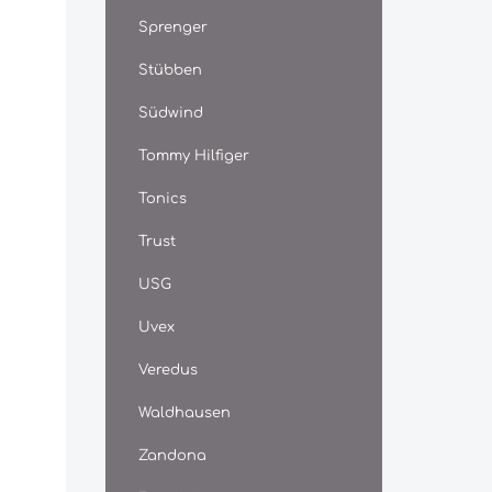
senden 
Gebrauc
Sprenger
können 
Gebrauc
Stübben
Landess
NL, PL,
Südwind
Festige
Menüpu
Tommy Hilfiger
herunte
Huffest
beilieg
Tonics
den Huf
barhufi
Trust
unten a
Linie un
USG
auch au
Von der
Uvex
Hufwan
beschla
Veredus
Hornwan
Nagellö
Waldhausen
Huffest
alten N
unter d
Zandona
Die Huf