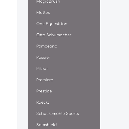
MagicBrush
eindrin
weitere
Mattes
Hornze
bei ab
One Equestrian
wie bei
Hufeise
Otto Schumacher
besonde
Vorbeug
durch d
Pampeano
wird so
direkt 
Passier
Schads
Bakteri
Pikeur
wird, st
unnatür
Premiere
Horns 
welche
Prestige
Elastiz
bedeute
Roeckl
statt.
Sie die
der Ver
Schockemöhle Sports
nachfol
Ersatz 
Samshield