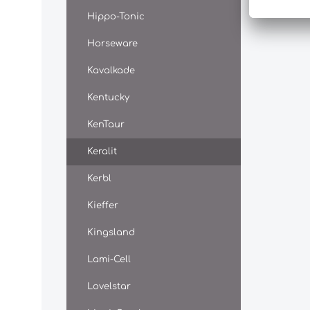
durch e
Hippo-Tonic
Wirksto
eine e
Horseware
Festigk
Abrieb
Kavalkade
Hufhor
Hufmec
natürli
Kentucky
beeintr
Festige
KenTaur
wasser
wie vie
Keralit
Hufschu
Lacke, 
Kerbl
Fett. D
stabilis
Kieffer
Keratin
Hornobe
Kingsland
Schicht
Horns b
bis 0,5
Lami-Cell
Vet. me
2002). 
Lovelstar
der Huf
dünnflü