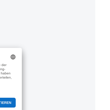
ren
e
rt und
itte
nden
r
r
rnativ
eralit
 dem
pro
ralit
 noch
nd