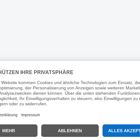
ügendem Hornwachstum
empfindlichem oder
lechterer
strapaziertem Horn profitie
alitätbeschlagenen
von einer regelmäßigen
 mit lockeren
Anwendung, da die Hufsalb
issigen Hornwänden zur
gezielt Feuchtigkeit speiche
ung von Hornsubstanz und
Elastizität
selfühligen Pferden als
wiederherstellt.AnwendungB
der HufeisenPferden mit
beachten Sie die
rigen
Gebrauchsanleitung an der
n Stellungsfehlernder
Verpackung. Die nachfolge
ung der Weißen Linie (bei
Hinweise sind kein Ersatz fü
Line Disease")hohlen und
diese. Bei Verlust senden wi
WändenRehepferden zur
Ihnen gerne eine neue
ung der Weißen
Gebrauchsanleitung zu. Alte
unktionDer Keralit Huf-
können Sie sich die
r ist eine flüssige Lösung,
Gebrauchsanleitung für die K
 Hufhorn vorkommende
Lorbeersalbe einfach unter
e - insbesondere das
Menüpunkt "Downloads"
rotein Keratin - stabilisiert
herunterladen.Es wird eine
tigt. Die Keratinmoleküle
Anwendung von 2 bis 3 Mal 
 als Hauptbestandteil des
Woche empfohlen.Hufe und
 mit benachbarten
Kronrand waschen, danach Ke
en und Proteinketten
Lorbeersalbe dünn auf das
rt neue Bindungen aus,
feuchte Hufhorn und den
dene Bindungen werden
Kronrand auftragen. Von Ha