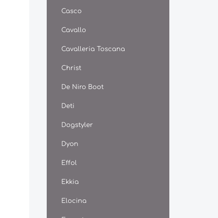
Mikroo
Casco
wird. D
bereit
Cavallo
wichtig
Hornsub
eine we
Cavalleria Toscana
vermied
regelmä
Christ
die Huf
stärken
De Niro Boot
Belastb
erhöhen
Deti
sich de
Keralit
Dogstyler
grundsä
Ponys 
Dyon
verwend
zoologi
auch N
Effol
Landsc
behande
Ekkia
Pferden
Tragran
Elocina
Linied
Hornabr