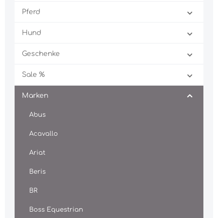
Pferd
Hund
Geschenke
Sale %
Marken
Abus
Acavallo
Ariat
Beris
BR
Boss Equestrian