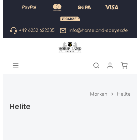
Zum Hauptinhalt springen
+49 6232 622385
info@horseland-speyer.de
Warenk
Marken
Helite
Helite