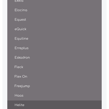
Ekkia
Elocina
Equest
eQuick
Equiline
Erreplus
Eskadron
Fleck
Flex On
Freejump
Haas
Helite