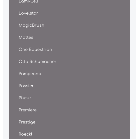
Lami-Cell
Lovelstar
MagicBrush
Mattes
One Equestrian
Otto Schumacher
Pampeano
Passier
Pikeur
Premiere
Prestige
Roeckl