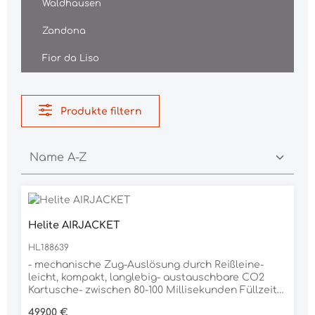
Waldhausen
Zandona
Fior da Liso
Produkte filtern
Helite AIRJACKET
HL188639
- mechanische Zug-Auslösung durch Reißleine-
leicht, kompakt, langlebig- austauschbare CO2
Kartusche- zwischen 80-100 Millisekunden Füllzeit-
3D-Airmesh Futterstoff- bis zu 28 Liter
Regulärer Preis:
499,00 €