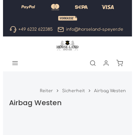
Zum Hauptinhalt springen
+49 6232 622385
info@horseland-speyer.de
Warenk
Reiter
Sicherheit
Airbag Westen
Airbag Westen