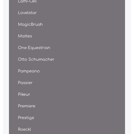
Lami-Cell
Lovelstar
MagicBrush
Mattes
One Equestrian
Otto Schumacher
Pampeano
Passier
Pikeur
Premiere
Prestige
Roeckl