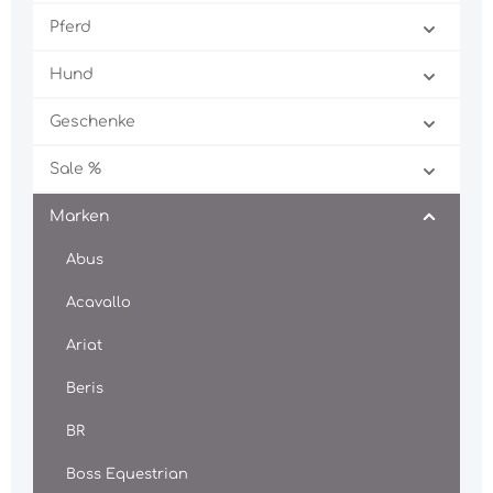
Pferd
Hund
Geschenke
Sale %
Marken
Abus
Acavallo
Ariat
Beris
BR
Boss Equestrian