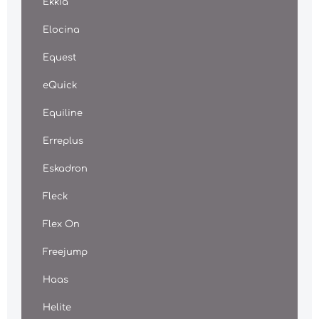
Ekkia
Elocina
Equest
eQuick
Equiline
Erreplus
Eskadron
Fleck
Flex On
Freejump
Haas
Helite