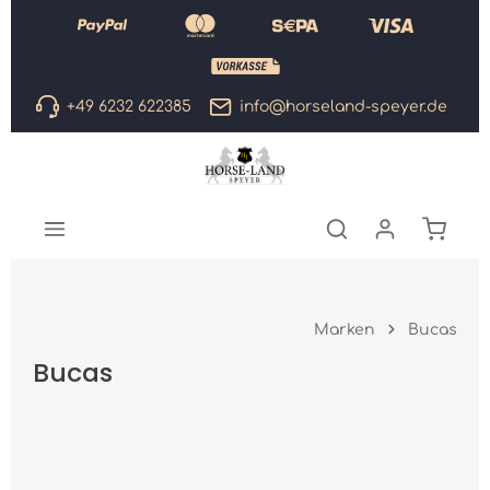
Zum Hauptinhalt springen
+49 6232 622385
info@horseland-speyer.de
Warenk
Marken
Bucas
Bucas