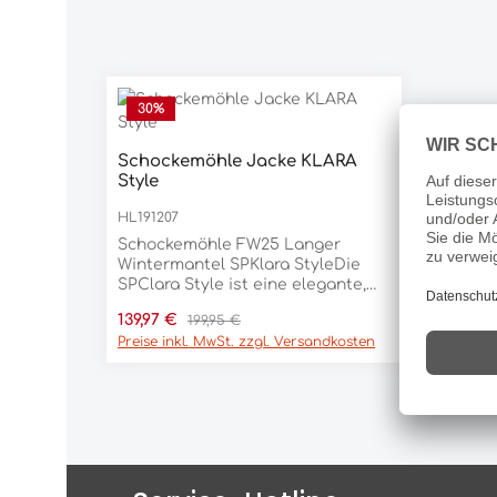
30
%
Schockemöhle Jacke KLARA
Style
HL191207
Schockemöhle FW25 Langer
Wintermantel SPKlara StyleDie
SPClara Style ist eine elegante,
wasserabweisende Damenjacke,
Verkaufspreis:
Regulärer Preis:
139,97 €
199,95 €
die Wärme und Funktionalität
Preise inkl. MwSt. zzgl. Versandkosten
vereint. Das gesteppte Futter
sorgt für Wärme an kühleren
Tagen, während der Zwei-Wege-
Reißverschluss und der
durchgehende
Rückenreißverschluss zusätzliche
Bewegungsfreiheit im Sattel
bieten. Praktische Details wie