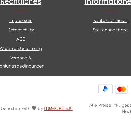
Rechtliches
Information
Impressum
Kontaktformular
Datenschutz
Stellenangebote
AGB
Widerrufsbelehrung
Versand &
ahlungsbedingungen
Alle Preise inkl. ge
rbehalten, with
by
IT&MORE e.K.
Nac