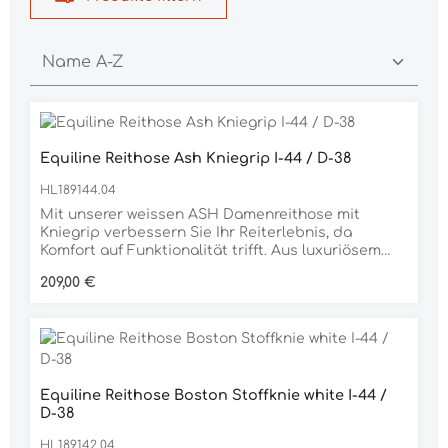
Equiline Reithose Ash Kniegrip I-44 / D-38
HL189144.04
Mit unserer weissen ASH Damenreithose mit
Kniegrip verbessern Sie Ihr Reiterlebnis, da
Komfort auf Funktionalität trifft. Aus luxuriösem
Baumwollgewebe gefertigt, vereint diese Reithose
Regulärer Preis:
209,00 €
Stil und Funktionalität und sorgt, im Sattel oder
anderswo, für einen edlen Look. Hauptmerkmale: 1.
Komfortables Baumwollgewebe: Das weiche und
atmungsaktive Baumwollgewebe bietet Ihnen
luxuriösen Komfort, der Ihr Reiterlebnis bei jedem
Schritt verbessert. 2. Kniegrip: Mit dem strategisch
platzierten Kniegrip, der Ihnen Stabilität und
Equiline Reithose Boston Stoffknie white I-44 /
Kontrolle bei Ihren Reitabenteuern bietet, fühlen
D-38
Sie sich sicher. 3. Nach der Martindale-Methode
HL189142.04