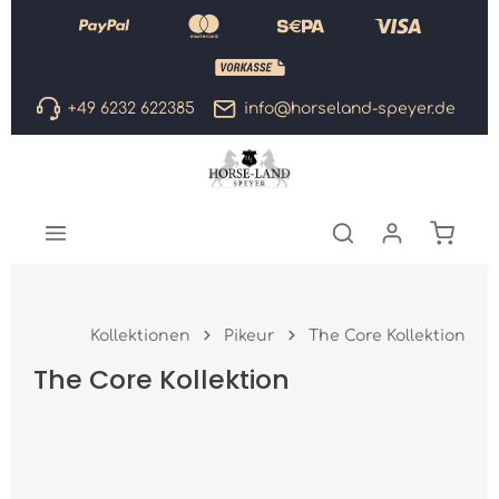
Zum Hauptinhalt springen
+49 6232 622385
info@horseland-speyer.de
Warenk
Kollektionen
Pikeur
The Core Kollektion
The Core Kollektion