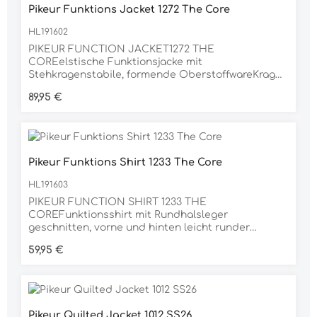
Pikeur Funktions Jacket 1272 The Core
HL191602
PIKEUR FUNCTION JACKET1272 THE
COREelstische Funktionsjacke mit
Stehkragenstabile, formende OberstoffwareKragen
und hinterer Saum aus leichter RippwareSeiten,
Regulärer Preis:
89,95 €
Vorder-und Rückenteil mit Perforationtoniger 2
Wege Kantenreißverschluss und
SeitentaschenreißverschlüssePikeur Print auf der
Untertrittblende und auf dem ÄrmelMaterial70%
POLYESTER, 30% ELASTAN
Pikeur Funktions Shirt 1233 The Core
HL191603
PIKEUR FUNCTION SHIRT 1233 THE
COREFunktionsshirt mit Rundhalsleger
geschnitten, vorne und hinten leicht runder
SaumPerforation an den Seitenteilen, unter den
Regulärer Preis:
59,95 €
Armen und am Rücken zur Belüftungweiße Pikeur
Prints auf dem Vorder-und Rückenteil, sowie auf
dem ÄrmelDie Livinguard AO Technologie
neutralisiert unangenehme Gerüche auf
molekularer Ebene und sorgt effektiv für
Pikeur Quilted Jacket 1012 SS26
langanhaltende FrischeMaterial100% POLYESTER