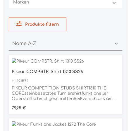
Marken
Produkte filtern
Pikeur COMP.STR. Shirt 1310 SS26
HL191572
PIKEUR COMPETITION STUDS SHIRT1310 THE
COREsteinbesetztes Turniershirtfunktioneller
Oberstoffschmal geschnittenReißverschluss am
KragenRhinestones am Ärmel, Ausschnitt und
Regulärer Preis:
79,95 €
hinteren HalsbereichDie Livinguard AO
Technologie neutralisiert unangenehme Gerüche
auf molekularer Ebene und sorgt effektiv für
langanhaltende FrischeMaterial92% POLYESTER,
8% ELASTAN