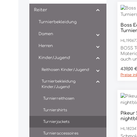
Reiter
Turnierbekleidung
Boss E
Turnie
Damen
HL19067
Herren
BOSS T
Materia
Kinder/Jugend
auch un
tragen.
Regulär
439,00 
Reithosen Kinder/Jugend
verdeck
Preise i
und 3 
Logo. A
Turnierbekleidung
ein Fa
Kinder/Jugend
Logo a
typisch
Turnierreithosen
dem Re
atmung
Turniershirts
Pikeur
Wege-St
nightb
knitter
Turnierjackets
POLYAM
HL18234
Turnieraccessoires
Schmal