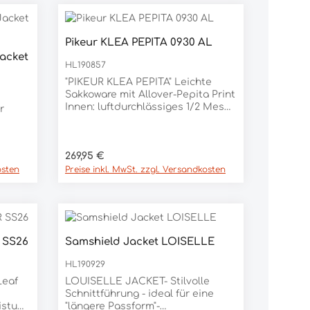
Pikeur KLEA PEPITA 0930 AL
acket
HL190857
"PIKEUR KLEA PEPITA" Leichte
Sakkoware mit Allover-Pepita Print
Innen: luftdurchlässiges 1/2 Mesh
Futter Geteilter Kragen, Streifen in
Velourslederoptik Pattenttaschen
mit tonigem Piping in
gungsf
Regulärer Preis:
269,95 €
Velourslederoptik Unter den
Schlitzen: Streifen in
osten
Preise inkl. MwSt. zzgl. Versandkosten
Velourslederoptik Verdeckter RV
an der vorderen Kante Tonig-
chen
matte Knöpfe Kante und Ärmel
Tonig-mattes Ärmellogo Material
re
74% POLYAMID, 26% ELASTAN
,
R SS26
Samshield Jacket LOISELLE
HL190929
Leaf
LOUISELLE JACKET- Stilvolle
Schnittführung - ideal für eine
istung
"längere Passform"-