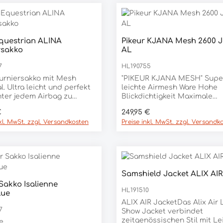
questrian ALINA
Pikeur KJANA Mesh 2600 J
rsakko
AL
7
HL190755
urniersakko mit Mesh
"PIKEUR KJANA MESH" Super
l. Ultra leicht und perfekt
leichte Airmesh Ware Hohe
ter jedem Airbag zu
Blickdichtigkeit Maximale
 Das Jacket hat einen
Luftdurchlässigkeit & Bewe
er Preis:
Regulärer Preis:
€
249,95 €
ten Zipper in der Front
reiheit Innen: luftdurchlässiges 1/2
nkl. MwSt. zzgl. Versandkosten
Preise inkl. MwSt. zzgl. Versandk
Druckknöpfe mit BOSS
Mesh Futter Sportlicher, leicht
uf dem linken Oberarm ist
eckiger Saum vorne Kragen,
ke Leder Patch mit BOSS
Revers und Fake-Paspeltas
ufgenäht und der BOSS
in glatter Ware Schmale Fake-
e Signature Streifen ist auf
Paspeltaschen in glatter Wa
vers angebracht.USP-
Flache Drucker an der Kante
Samshield Jacket ALIX AI
saktiv- Sonnenschutz- 4
Matt-Glanzeffekt Ärmellogo, Matt-
 Sakko Isalienne
retch- schnelltrocknend-
Glanzeffekt Niete am Ärmel Matt-
HL191510
lue
frei- klimaneutral74%
Glanzeffekt Material 60%
ALIX AIR JacketDas Alix Air 
ID / 26% ELASTAN
POLYAMID, 40% ELASTAN
7
Show Jacket verbindet
zeitgenössischen Stil mit Le
e