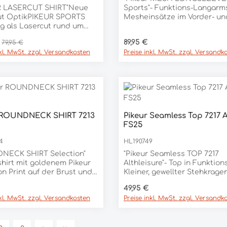
R LASERCUT SHIRT"Neue
Sports"- Funktions-Langarms
ut OptikPIKEUR SPORTS
Mesheinsätze im Vorder- un
g als Lasercut rund um
Rückenbereich, sowie unter
agenNeuer RV mit
Arm- Einfaches Handling du
spreis:
Regulärer Preis:
Regulärer Preis:
89,95 €
79,95 €
eichte, angenehme
Reißverschluss am Kragen- K
nkl. MwSt. zzgl. Versandkosten
Preise inkl. MwSt. zzgl. Versandk
wareMaterial90%
Pikeurprint am Kragen, im
TER, 10% ELASTAN
Schulterbereich und auf de
RückenZusammensetzung: 
Polyester, 18% Elasthan
 ROUNDNECK SHIRT 7213
Pikeur Seamless Top 7217 
FS25
4
HL190749
NECK SHIRT Selection"
"Pikeur Seamless TOP 7217
hirt mit goldenem Pikeur
Althleisure"- Top in Funktion
on Print auf der Brust und
Kleiner, gewellter Stehkrage
alb des Rückenhalsloches
Getapte Nähte-Silbernes Pi
er Preis:
Regulärer Preis:
49,95 €
sform Material 95%
Athleisure Labeling auf dem
nkl. MwSt. zzgl. Versandkosten
Preise inkl. MwSt. zzgl. Versandk
OLLE, 5% ELASTAN
Vorder-und
RückenteilZusammensetzun
75% Polyester, 25% Elastan