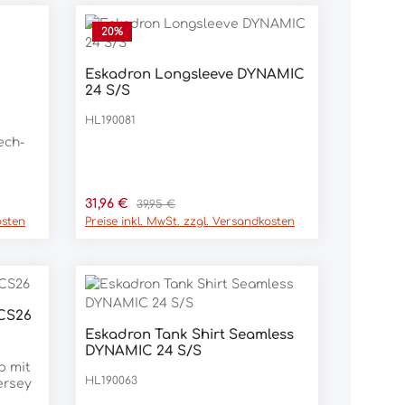
20
%
Eskadron Longsleeve DYNAMIC
24 S/S
HL190081
ech-
Verkaufspreis:
Regulärer Preis:
31,96 €
39,95 €
osten
Preise inkl. MwSt. zzgl. Versandkosten
auf
, 10%
CS26
Eskadron Tank Shirt Seamless
DYNAMIC 24 S/S
p mit
HL190063
ersey