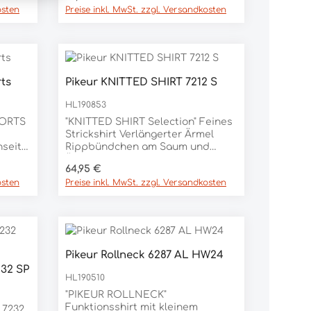
osten
Preise inkl. MwSt. zzgl. Versandkosten
und am Rücken zur
ter
Belüftungsilbernes Pikeur
Athleisure Labeling auf dem
Vorder-und Rückenteil, großer
Pikeur Schriftzug auf dem
eur
RückenDie Livinguard AO
rts
Pikeur KNITTED SHIRT 7212 S
ial78%
Technologie neutralisiert
unangenehme Gerüche auf
HL190853
molekularer Ebene und sorg
PORTS
"KNITTED SHIRT Selection" Feines
effektiv für langanhaltende
Strickshirt Verlängerter Ärmel
FrischeMaterial84% POLYESTER,
nseite
Rippbündchen am Saum und
16% ELASTAN
per
Ärmelsaum Runder
Regulärer Preis:
64,95 €
0:
Halsausschnitt mit Rippbündchen
osten
Preise inkl. MwSt. zzgl. Versandkosten
Webbatch Label oberhalb des
Saums Material: 67%
Lyocell, 33% BAUMWOLLE
Pikeur Rollneck 6287 AL HW24
232 SP
HL190510
"PIKEUR ROLLNECK"
Funktionsshirt mit kleinem
 7232