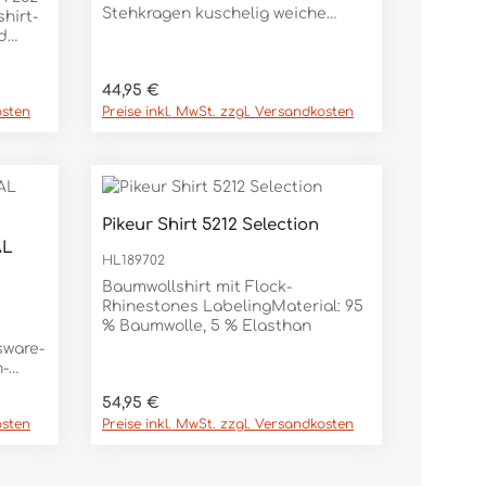
Stehkragen kuschelig weiche
hirt-
Wareninnenseite weißer Print
d
unter dem Halsloch und am Ärmel
 dem
Material 90% POLYESTER, 10%
rch
Regulärer Preis:
44,95 €
ELASTAN
leiner
osten
Preise inkl. MwSt. zzgl. Versandkosten
m
82%
Pikeur Shirt 5212 Selection
AL
HL189702
Baumwollshirt mit Flock-
Rhinestones LabelingMaterial: 95
% Baumwolle, 5 % Elasthan
sware-
n-
keur
Regulärer Preis:
54,95 €
osten
Preise inkl. MwSt. zzgl. Versandkosten
g: