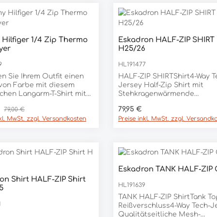
Hilfiger 1/4 Zip Thermo
Eskadron HALF-ZIP SHIRT
yer
H25/26
9
HL191477
en Sie Ihrem Outfit einen
HALF-ZIP SHIRTShirt4-Way T
von Farbe mit diesem
Jersey Half-Zip Shirt mit
chen Langarm-T-Shirt mit
Stehkragenwärmende
ufdruck am Reißverschluss
Innenseiteelastisches
spreis:
Regulärer Preis:
Regulärer Preis:
€
79,95 €
79,00 €
am Hals und dezentem
Materialenganliegende
nkl. MwSt. zzgl. Versandkosten
Preise inkl. MwSt. zzgl. Versandk
ben am Rücken. Dieses
PassformHeritage-Emblem 
gsoberteil besteht aus
der BrustMaterial90% Nylon
vem Wärmeausgleichsstoff
ELASTHAN
net sich sowohl einzeln als
s erste Schicht, um bei
en Temperaturen Wärme
Eskadron TANK HALF-ZIP 
ben und bei kühlerem
on Shirt HALF-ZIP Shirt
einzuschließen. Mit einer
HL191639
5
rial-Konstruktion für
TANK HALF-ZIP ShirtTank To
t und Leistung wurde
1
Reißverschluss4-Way Tech-J
tran_x0002_sitional-
Qualitätseitliche Mesh-
er speziell für den