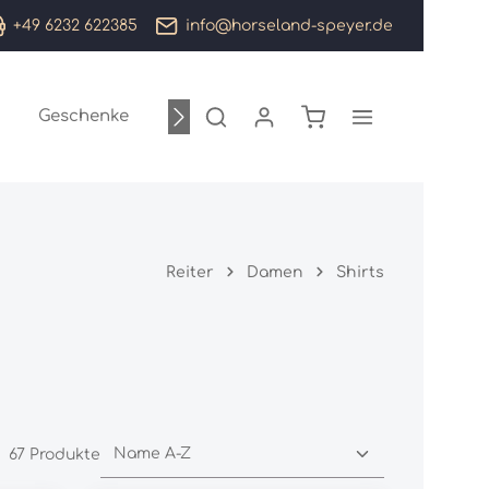
+49 6232 622385
info@horseland-speyer.de
Warenkorb enthält 0
Geschenke
Sale %
Marken
Reiter
Damen
Shirts
67 Produkte