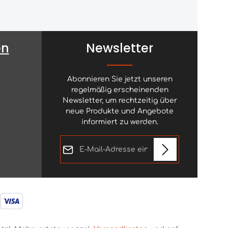
en
Newsletter
Abonnieren Sie jetzt unseren
regelmäßig erscheinenden
Newsletter, um rechtzeitig über
neue Produkte und Angebote
informiert zu werden.
E-Mail-Adresse*
Diese Seite ist durch reCAPTCHA geschützt
Datenschutz
und es gelten die
Datenschutzrichtlinie
und
Die mit einem Stern (*) markierten
Ich habe die
Nutzungsbedingungen
.
Felder sind Pflichtfelder.
Datenschutzbestimmungen
zur Kenntnis genommen und
die
AGB
gelesen und bin mit