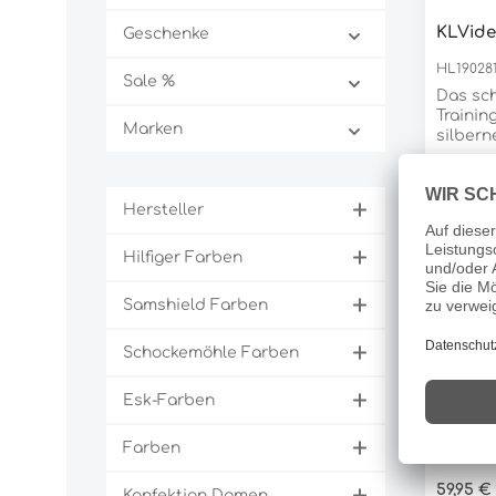
POLYAM
KLVide
Geschenke
HL19028
Sale %
Das sch
Trainin
Marken
silbern
Die he
Regulär
69,95 €
Atmungs
Preise i
antibak
Hersteller
sorgen 
Frische
gesamte
Hilfiger Farben
Verhind
Atmung
Samshield Farben
StayFr
Pikeur 
Core
Schockemöhle Farben
HL19160
Esk-Farben
PIKEUR
THE CO
Farben
Rundhal
und hin
Regulär
59,95 €
SaumPe
Konfektion Damen