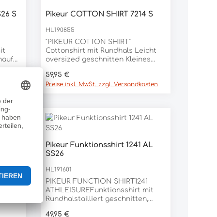
efemi
S26 S
Pikeur COTTON SHIRT 7214 S
-
HL190855
 mit
rtritt
"PIKEUR COTTON SHIRT"
tem
it
Cottonshirt mit Rundhals Leicht
off
nauf
oversized geschnitten Kleines
r Da
Tropfen-Cutout am Rücken
Regulärer Preis:
59,95 €
lon,
eben
Doppelter Kragen mit Rhinestone
osten
Preise inkl. MwSt. zzgl. Versandkosten
Applikation Pikeur Selection
on-
Rhinestones-Labeling auf der
al95%
Brust Kleine Metallplakette am
Ärmel Material: 95%
BAUMWOLLE, 5% ELASTAN
 1322
Pikeur Funktionsshirt 1241 AL
SS26
HL191601
 1322
PIKEUR FUNCTION SHIRT1241
ATHLEISUREFunktionsshirt mit
e
Rundhalstailliert geschnitten,
gerader SaumPerforation an den
Regulärer Preis:
49,95 €
rmel
Seitenteilen, unter den Armen