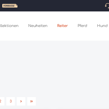
llektionen
Neuheiten
Reiter
Pferd
Hund
2
3
Seite
Seite