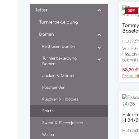
Reiter
30
%
Turnierbekleidung
Tommy 
Basela
Damen
HL18927
Reithosen Damen
Verleih
Hauch 
Turnierbekleidung
technis
Damen
Logo-A
Verkauf
55,30 
vorne 
Jacken & Mäntel
Preise i
Logo o
Trainin
Polohemden
reakti
und eig
auch al
Pullover & Hoodies
wärmer
abzuge
Shirts
Eskadr
Wetter 
H 24/2
Bi-Mate
Sweat & Fleecejacken
Komfor
HL19063
dieser 
Westen
Baselay