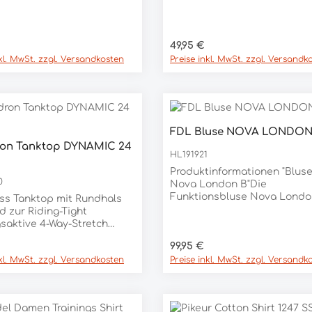
Belüftungseinsätzeschmale
nierten Radfahrer
PassformSchriftzug
elt.Hauptteil: 80 %
vorneLasercut Schriftzug
d, 20 % Elasthan Besatz:
er Preis:
Regulärer Preis:
49,95 €
hintenMaterial78% POLYEST
lyester, 8 % Elasthan
22% ELASTHAN
nkl. MwSt. zzgl. Versandkosten
Preise inkl. MwSt. zzgl. Versandk
FDL Bluse NOVA LONDON
ron Tanktop DYNAMIC 24
HL191921
Produktinformationen "Blus
0
Nova London B"Die
Funktionsbluse Nova Londo
ss Tanktop mit Rundhals
besitzt einen femininen, tail
 zur Riding-Tight
Schnitt. Die einfachen
saktive 4-Way-Stretch
Manschetten mit dem karie
 schmale und
er Preis:
Regulärer Preis:
99,95 €
Kontrast innen sowie der
elnde Passform nahezu
Untertritt und Innenkragen 
nkl. MwSt. zzgl. Versandkosten
Preise inkl. MwSt. zzgl. Versandk
 für ein reibungsloses
kariertem Kontrast-Stoff set
einen stilvollen Akzent. Das
Eskadron
funktionale Material sorgt fü
n-Badge auf
hohen
 material 92%