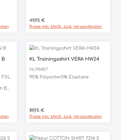
Regulärer Preis:
49,95 €
ER,
osten
Preise inkl. MwSt. zzgl. Versandkosten
 B
KL Trainingsshirt VERA HW24
HL190457
e FDL
95% Polyester5% Elastane
n B
lierten
rtem
Regulärer Preis:
89,95 €
mit
osten
Preise inkl. MwSt. zzgl. Versandkosten
zen
r