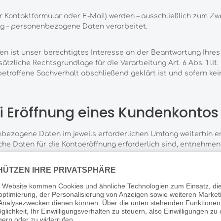
r Kontaktformular oder E-Mail) werden – ausschließlich zum Z
ng – personenbezogene Daten verarbeitet.
n ist unser berechtigtes Interesse an der Beantwortung Ihres An
usätzliche Rechtsgrundlage für die Verarbeitung Art. 6 Abs. 1 li
troffene Sachverhalt abschließend geklärt ist und sofern ke
i Eröffnung eines Kundenkontos
nbezogene Daten im jeweils erforderlichen Umfang weiterhin e
lche Daten für die Kontoeröffnung erforderlich sind, entneh
möglich und kann durch eine Nachricht an die o.g. Adresse des
 alle darüber geschlossenen Verträge vollständig abgewickelt
es Interesse an der Weiterspeicherung fortbesteht.