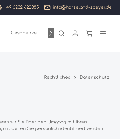
+49 6232 622385
info@horseland-speyer.de
Warenkorb enthält 0
Geschenke
Sale %
Marken
Rechtliches
Datenschutz
eren wir Sie über den Umgang mit Ihren
it denen Sie persönlich identifiziert werden