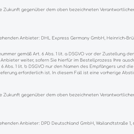
r die Zukunft gegenüber dem oben bezeichneten Verantwortlic
stehenden Anbieter: DHL Express Germany GmbH, Heinrich-Brüni
nummer gemäß Art. 6 Abs. 1 lit. a DSGVO vor der Zustellung 
nbieter weiter, sofern Sie hierfür im Bestellprozess Ihre ausdr
6 Abs. 1 lit. b DSGVO nur den Namen des Empfängers und die L
lieferung erforderlich ist. In diesem Fall ist eine vorherige A
r die Zukunft gegenüber dem oben bezeichneten Verantwortlic
stehenden Anbieter: DPD Deutschland GmbH, Wailandtstraße 1, 