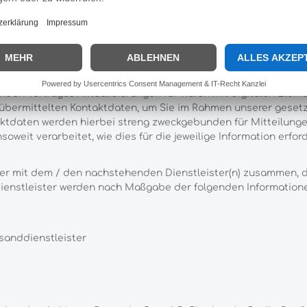
 Bestellabwicklung
 und Zahlungszwecken erforderlich, werden die von uns erhobe
nehmen und das beauftragte Kreditinstitut weitergegeben.
nden Vertrages Aktualisierungen für Waren mit digitalen Eleme
 übermittelten Kontaktdaten, um Sie im Rahmen unserer gesetzl
ntaktdaten werden hierbei streng zweckgebunden für Mitteilun
eit verarbeitet, wie dies für die jeweilige Information erforde
rner mit dem / den nachstehenden Dienstleister(n) zusammen, d
 Dienstleister werden nach Maßgabe der folgenden Informati
anddienstleister