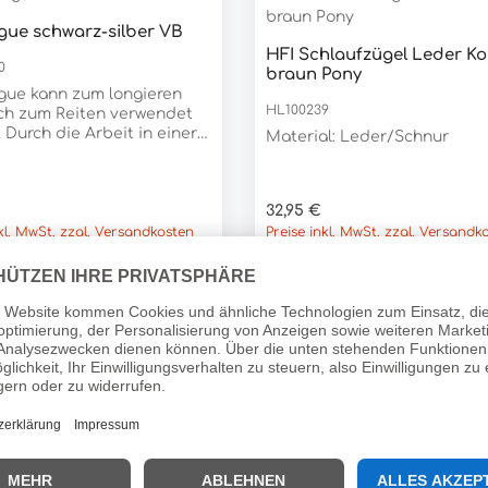
bereich:
gue schwarz-silber VB
/Bodenarbeit Material:
dukt Anzahl: Gib den gewünschten We
Stück
HFI Schlaufzügel Leder Ko
Edelstahl Nahtfarbe:
Produkt Anzahl:
0
braun Pony
Stück
be:
gue kann zum longieren
arben
HL100239
ch zum Reiten verwendet
 Durch die Arbeit in einer
Material: Leder/Schnur
n, tieferen Haltung
elt das Pferd die
tur an Rücken, Hals und
er Preis:
Regulärer Preis:
32,95 €
and.Material: Leder
nkl. MwSt. zzgl. Versandkosten
Preise inkl. MwSt. zzgl. Versandk
ur Vorderzeug Napoli
Ken Taur Schlaufzügel Le
6
HL112608
rderzeug mit beidseitiger,
Beschreibung Lederschlaufzügel
mit Lasche. Breite 16
stikeinlage.