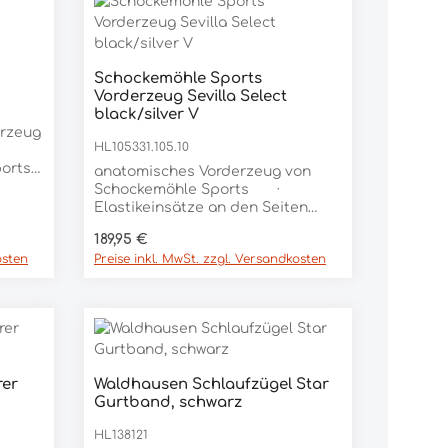
Ausstattung Abnehmbare
Martingalgabel Größe One size
fits all
rt ein oder benutze die Schaltfläc
Schockemöhle Sports
Produkt Anzahl: Gib den ge
Vorderzeug Sevilla Select
Stück
black/silver V
erzeug
HL105331.105.10
orts
anatomisches Vorderzeug von
em
Schockemöhle Sports ·
Elastikeinsätze an den Seiten
· verstellbare,
Regulärer Preis:
189,95 €
herausnehmbare Widerristbrücke
osten
Preise inkl. MwSt. zzgl. Versandkosten
und Martingalgabel · mit
zusätzlicher
Befestigungsschlaufe ·
individuell austauschbare
Seitenteile
rer
Waldhausen Schlaufzügel Star
Produkt Anzahl: Gib den ge
Gurtband, schwarz
Stück
HL138121