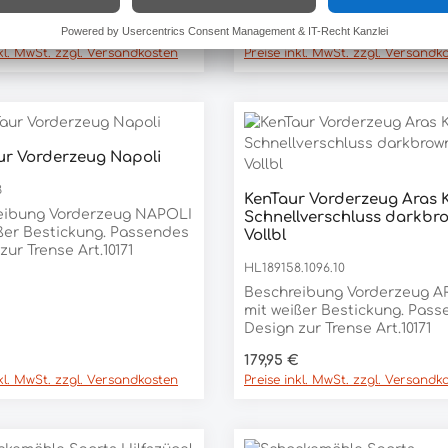
er Preis:
Regulärer Preis:
95 €
49,95 €
nkl. MwSt. zzgl. Versandkosten
Preise inkl. MwSt. zzgl. Versandk
ur Vorderzeug Napoli
3
KenTaur Vorderzeug Aras 
Produkt Anzahl:
rderzeug NAPOLI
Schnellverschluss darkbr
Stück
ßer Bestickung. Passendes
Vollbl
zur Trense Art.10171
HL189158.1096.10
Beschreibung Vorderzeug ARR AS
mit weißer Bestickung. Pas
Design zur Trense Art.10171
er Preis:
Regulärer Preis:
€
179,95 €
nkl. MwSt. zzgl. Versandkosten
Preise inkl. MwSt. zzgl. Versandk