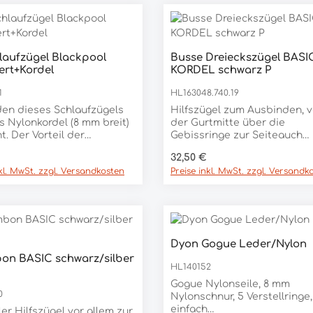
laufzügel Blackpool
Busse Dreieckszügel BASI
Produkt Anzahl:
rt+Kordel
KORDEL schwarz P
Stück
1
HL163048.740.19
en dieses Schlaufzügels
Hilfszügel zum Ausbinden, 
s Nylonkordel (8 mm breit)
der Gurtmitte über die
. Der Vorteil der
Gebissringe zur Seiteauch
del ist, dass es leichter
Wiener-Zügel genanntlange
er Preis:
Regulärer Preis:
32,50 €
ie Gebissringe gleitet. Die
Rundkordel für wenig
nkl. MwSt. zzgl. Versandkosten
Preise inkl. MwSt. zzgl. Versandk
ile sind aus Webband mit
Reibungswiderstand beim
ebtem Gummi (14 mm)
Durchgleiten durch die
gt. Die Enden werden mit
GebissringeBasisstück und
arabinerhaken am Gurt
Seitenriemen aus Leder,
gt. Wenn der Gurt nicht
längenverstellbarbeste
nen Befestigungsring
Lederqualität, solide
Dyon Gogue Leder/Nylon
, kann die mitgelieferte
verarbeitetEdelstahlschnall
n BASIC schwarz/silber
rtschlaufe mit D-Ring
Gebrauchslänge 150-170 cm 
dukt Anzahl: Gib den gewünschten We
HL140152
B
Stück
det werden. Der
Gebrauchslänge 210-225 cm
Gogue Nylonseile, 8 mm
zügel ist mit glänzenden
Ausstattung: Kordel
0
Nylonschnur, 5 Verstellringe,
farbenen Beschlägen aus
Einsatzbereich:
einfach
omtem Messing
Longieren/Bodenarbeit, Rei
ler Hilfszügel vor allem zur