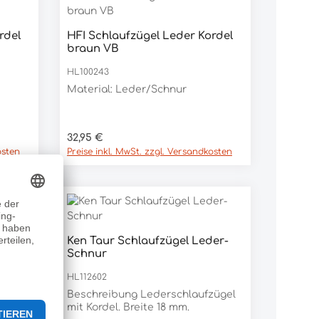
rt ein oder benutze die Schaltfläc
rdel
HFI Schlaufzügel Leder Kordel
 Gib den gewünschten Wert ein oder
Produkt Anzahl: Gib den ge
braun VB
Stück
HL100243
Material: Leder/Schnur
Regulärer Preis:
32,95 €
osten
Preise inkl. MwSt. zzgl. Versandkosten
der
Ken Taur Schlaufzügel Leder-
Schnur
HL112602
Beschreibung Lederschlaufzügel
mit Kordel. Breite 18 mm.