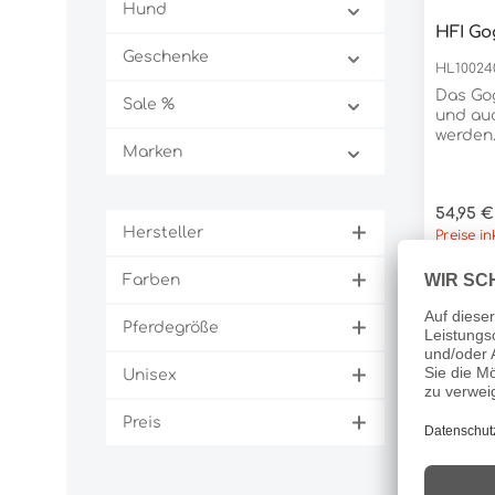
Hund
Einsatz
HFI Go
Longieren
Pro
Geschenke
Echtleder, 
HL10024
schwarz Schnallenfar
Das Go
silberf
Sale %
und au
werden.
Marken
längere
entwick
Muskula
Regulär
54,95 €
Hinterh
Hersteller
Preise i
Farben
Pferdegröße
Ken Ta
Unisex
HL11249
Ledervo
Preis
kleiner
Ela