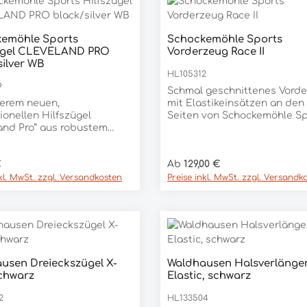
emöhle Sports
Schockemöhle Sports
dukt Anzahl: Gib den gewünschten We
ügel CLEVELAND PRO
Vorderzeug Race II
Stück
silver WB
HL105312
9
Schmal geschnittenes Vord
serem neuen,
mit Elastikeinsätzen an den
ionellen Hilfszügel
Seiten von Schockemöhle Sp
and Pro” aus robustem
hergestellt aus hochwertig
eder haben Sie vielfältige
englischem Leder abnehmbare
lmöglichkeiten. So können
Martingalgabel vielseitig
er Preis:
Regulärer Preis:
€
Ab
129,00 €
sen Hilfszügel individuell
verstellbar
Pferd und Ihre Arbeit
nkl. MwSt. zzgl. Versandkosten
Preise inkl. MwSt. zzgl. Versandk
n. Dieser 3-teilige
gel unterstützt das Reiten
ärts-Abwärts und ist auch
 Springen geeignet. Wie
sere Produkte sind die
äge auch beim “Cleveland
usen Dreieckszügel X-
Waldhausen Halsverlänge
kelfrei. - professioneller
schwarz
Elastic, schwarz
gel aus robustem Büffel-
vielfältige
2
HL133504
lmöglichkeiten- unterstützt