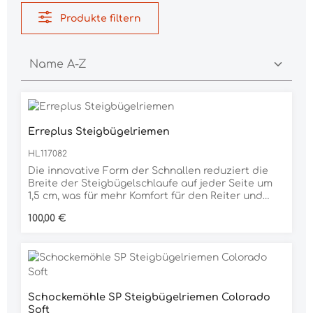
Produkte filtern
Erreplus Steigbügelriemen
HL117082
Die innovative Form der Schnallen reduziert die
Breite der Steigbügelschlaufe auf jeder Seite um
1,5 cm, was für mehr Komfort für den Reiter und
einen engeren Kontakt mit dem Bein sorgt.
Regulärer Preis:
100,00 €
Darüber hinaus wurden die Schnallen mit L (links)
und R (rechts) gekennzeichnet. Neue
Steigbügelriemen bestehen aus Kalbsleder, um
optimale Widerstandsfähigkeit und absolute
Sicherheit beim Springen und Dressurreiten zu
gewährleisten.
Schockemöhle SP Steigbügelriemen Colorado
Soft