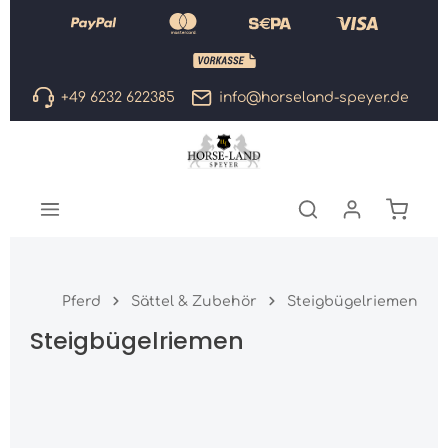
Zum Hauptinhalt springen
+49 6232 622385
info@horseland-speyer.de
Warenk
Pferd
Sättel & Zubehör
Steigbügelriemen
Steigbügelriemen