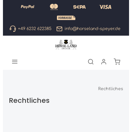
Zum Hauptinhalt springen
+49 6232 622385
info@horseland-speyer.de
Warenk
Rechtliches
Rechtliches