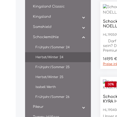
Kingsland Classic
Kingsland
Schock
NOELL
Samshield
HL19050
Schockemöhle
Darf e
sein? 
Frühjahr/Sommer 24
Premiu
bietet 
Herbst/Winter 24
Regulär
169,95 
modebe
Preise i
neue R
Frühjahr/Sommer 25
Sports
mit Ei
Herbst/Winter 25
daher, 
Strassde
30
%
Isabell Werth
hintere
einges
Schock
Frühjahr/Sommer 26
ebenso 
KYRA 
hohe B
Pikeur
Knöpfen
HL19040
sich di
Die ist
Unser 