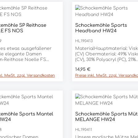
emöhle SP Reithose
Schockemöhle Sports
E FS NOS
Headband HW24
9
HL190413
s etwas ausgefallener
MaterialHauptmaterial: Vis
Die elegante Damen
(CV) Obermaterial: 49% Visk
m-Reithose Noelle FS
(CV), 30% Polyacryl (PC), 21%
das gewisse Extra für
Polyester (PES) Innenfutter:
er Preis:
Regulärer Preis:
€
14,95 €
wusste Reiterinnen. Die
Polyester (PES)
nkl. MwSt. zzgl. Versandkosten
Preise inkl. MwSt. zzgl. Versandk
eithose von Schockemöhle
 kommt
nschubtaschen und Patten
die mit hübschen
tails verziert ist. Die
 Passe mit
chobenen Taschen ist
emöhle Sports Mantel
Schockemöhle Sports Müt
ein Hingucker wie der
HW24
MELANGE HW24
und mit zwei Gutos Logo-
. Als praktisch erweisen
8
HL190411
e seitlichen Handytaschen.
 formstabil, dabei
modischer Damen
Unsere modische Mütze Me