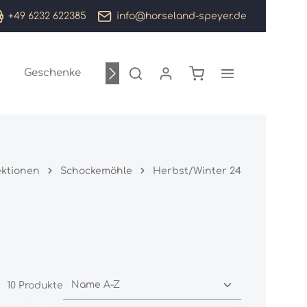
+49 6232 622385
info@horseland-speyer.de
Warenkorb enthält 0
Geschenke
Sale %
Marken
ektionen
Schockemöhle
Herbst/Winter 24
10 Produkte