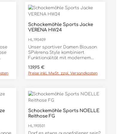
Schockemöhle Sports Jacke
VERENA HW24
HL190409
kose
Unser sportiver Damen Blouson
ose
SPVerena Style kombiniert
Funktionalität mit modernem
 100%
Design. Die wasserabweisende
Regulärer Preis:
139,95 €
Oberfläche hält Sie trocken,
osten
Preise inkl. MwSt. zzgl. Versandkosten
während der 2-Wege-
Reißverschluss und die zwei
Reißverschlusstaschen für
praktischen Nutzen sorgen.
Raglanärmel und eine Jersey-
Manschette bieten Komfort und
Bewegungsfreiheit. Eine große,
ze
Schockemöhle Sports NOELLE
weitenverstellbare Kapuze
Reithose FG
schützt vor Wind und Wetter. Mit
Logo Pferdestickerei im
HL190501
Brustbereich und Logo Badge am
linken Ärmel für einen
lange
Darf es etwas ausgefallener sein?