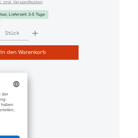
t. zzgl. Versandkosten
bar, Lieferzeit: 3-5 Tage
Anzahl: Gib den gewünschten Wert e
Stück
In den Warenkorb
ylon"