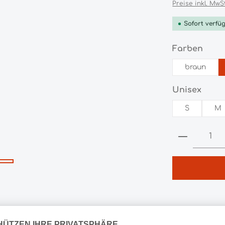
Preise inkl. MwS
Sofort verfüg
ausw
Farben
braun
ausw
Unisex
S
M
Produkt 
Produktnummer:
HL189097.740.0