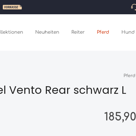
llektionen
Neuheiten
Reiter
Pferd
Hund
Pferd
l Vento Rear schwarz L
Regulärer Preis
185,9