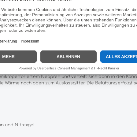
Hersteller:
Veredus
eredus Carbon Gel Vento Rear s
 Marcus Ehning entwickelte Gamasche, die eine doppelte Belüf
mikroperforiertem Neopren und verteilt sich dann in den Kan
 die Wärme nach oben zum Auslassgitter. Die Belüftung erfolgt so
n und Nitrexgel