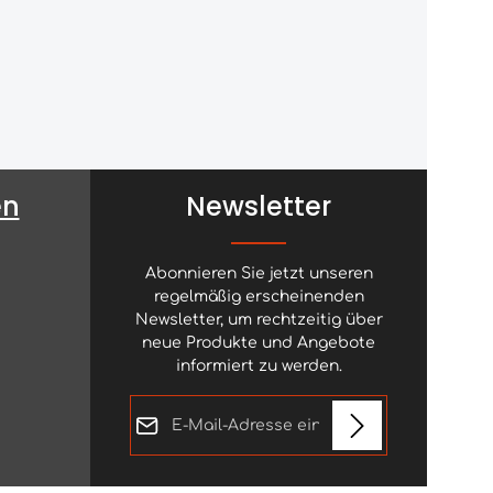
en
Newsletter
Abonnieren Sie jetzt unseren
regelmäßig erscheinenden
Newsletter, um rechtzeitig über
neue Produkte und Angebote
informiert zu werden.
E-Mail-Adresse*
Diese Seite ist durch reCAPTCHA geschützt
Datenschutz
und es gelten die
Datenschutzrichtlinie
und