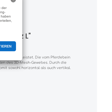
chwarz L"
tung gewährleistet. Die vom Pferdebein
älen des 3D-Mesh-Gewebes. Durch die
mit sowohl horizontal als auch vertikal.