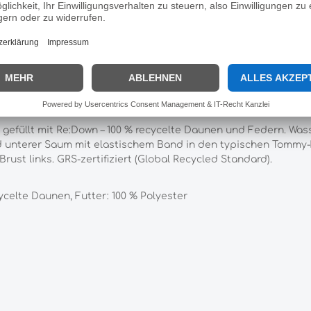
Hersteller:
Tommy Hilfige
TH Leichte Damen Daunenwese R
 gefüllt mit Re:Down – 100 % recycelte Daunen und Federn. Wa
d unterer Saum mit elastischem Band in den typischen Tommy-F
rust links. GRS-zertifiziert (Global Recycled Standard).
cycelte Daunen, Futter: 100 % Polyester