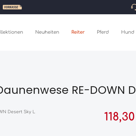
llektionen
Neuheiten
Reiter
Pferd
Hund
Daunenwese RE-DOWN De
Verkaufspreis:
118,3