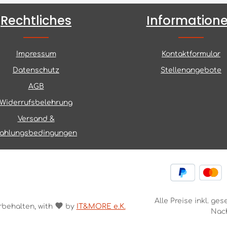
Rechtliches
Information
Impressum
Kontaktformular
Datenschutz
Stellenangebote
AGB
Widerrufsbelehrung
Versand &
ahlungsbedingungen
Alle Preise inkl. ge
rbehalten, with
by
IT&MORE e.K.
Nac