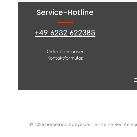
Service-Hotline
+49 6232 622385
Oder über unser
Kontaktformular
.
Z
© 2026 horseland-speyer.de - einzelne Rechte vo