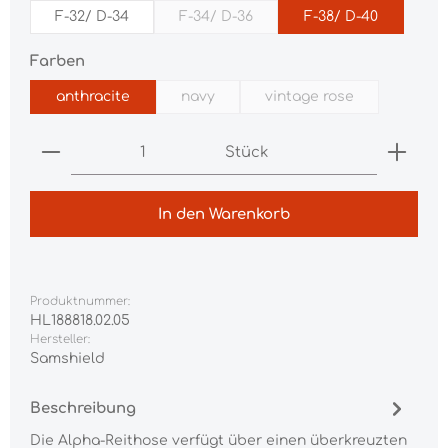
F-32/ D-34
F-34/ D-36
F-38/ D-40
(Diese Option ist zurzeit nicht verfü
auswählen
Farben
anthracite
navy
vintage rose
(Diese Option ist zurzeit nicht verfügba
(Diese Option ist zurz
Produkt Anzahl: Gib den gewünschten Wert ei
Stück
In den Warenkorb
Produktnummer:
HL188818.02.05
Hersteller:
Samshield
Beschreibung
Die Alpha-Reithose verfügt über einen überkreuzten