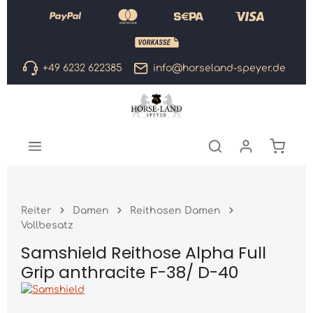
Zum Hauptinhalt springen
+49 6232 622385
info@horseland-speyer.de
Warenk
Reiter
Damen
Reithosen Damen
Vollbesatz
Samshield Reithose Alpha Full
Grip anthracite F-38/ D-40