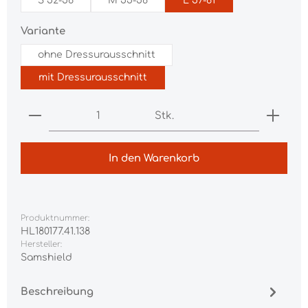
S 52-56
M 55-58
L 57-61
auswählen
Variante
ohne Dressurausschnitt
mit Dressurausschnitt
Produkt Anzahl: Gib den gewünschten Wert ei
Stk.
In den Warenkorb
Produktnummer:
HL180177.41.138
Hersteller:
Samshield
Beschreibung