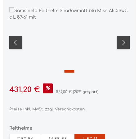
Bildergalerie überspringen
Verkaufspreis:
%
431,20 €
Regulärer Preis:
539,00 €
(20% gespart)
Preise inkl. MwSt. zzgl. Versandkosten
auswählen
Reithelme