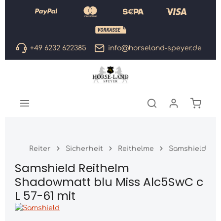
Zum Hauptinhalt springen
+49 6232 622385
info@horseland-speyer.de
Warenk
Reiter
Sicherheit
Reithelme
Samshield
Samshield Reithelm
Shadowmatt blu Miss Alc5SwC c
L 57-61 mit