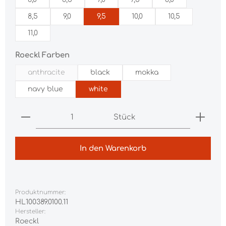
8,5
9,0
9,5
10,0
10,5
11,0
auswählen
Roeckl Farben
anthracite
black
mokka
(Diese Option ist zurzeit nicht verfügbar.)
navy blue
white
Produkt Anzahl: Gib den gewünschten Wert ei
Stück
In den Warenkorb
Produktnummer:
HL100389.0100.11
Hersteller:
Roeckl