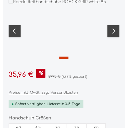
Bildergalerie überspringen
Verkaufspreis:
%
35,96 €
Regulärer Preis:
39,95 €
(9.99% gespart)
Preise inkl. MwSt. zzgl. Versandkosten
Sofort verfügbar, Lieferzeit: 3-5 Tage
auswählen
Handschuh Größen
6,0
6,5
7,0
7,5
8,0