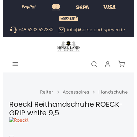
Zum Hauptinhalt springen
+49 6232 622385
info@horseland-speyer.de
Warenk
Reiter
Accessoires
Handschuhe
Roeckl Reithandschuhe ROECK-
GRIP white 9,5