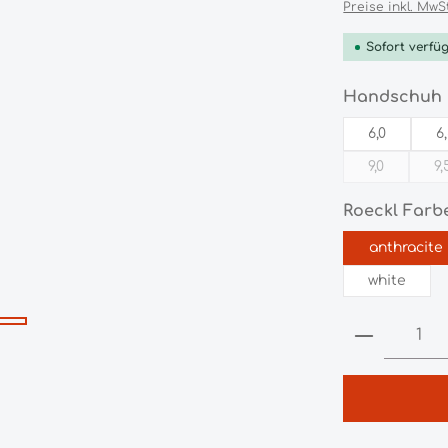
Preise inkl. MwS
Sofort verfüg
Handschuh 
6,0
6
9,0
9,
(Diese Opti
(
Roeckl Farb
anthracite
white
Produkt 