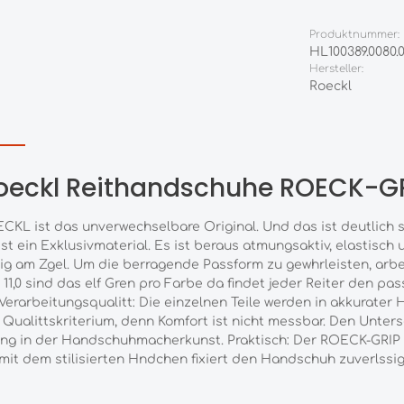
Produktnummer:
HL100389.0080.
Hersteller:
Roeckl
oeckl Reithandschuhe ROECK-GRI
ECKL ist das unverwechselbare Original. Und das ist deutlich 
t ein Exklusivmaterial. Es ist beraus atmungsaktiv, elastisch 
nfhlig am Zgel. Um die berragende Passform zu gewhrleisten, a
11,0 sind das elf Gren pro Farbe da findet jeder Reiter den
erarbeitungsqualitt: Die einzelnen Teile werden in akkurate
s Qualittskriterium, denn Komfort ist nicht messbar. Den Unte
ng in der Handschuhmacherkunst. Praktisch: Der ROECK-GRIP k
mit dem stilisierten Hndchen fixiert den Handschuh zuverlssi