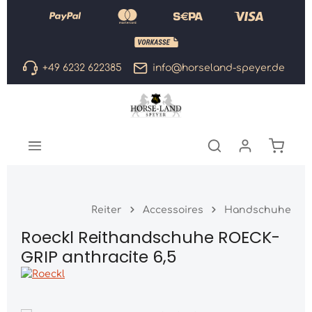
Zum Hauptinhalt springen
+49 6232 622385
info@horseland-speyer.de
Warenk
Reiter
Accessoires
Handschuhe
Roeckl Reithandschuhe ROECK-
GRIP anthracite 6,5