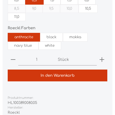
6,0
6,5
7,0
7,5
8,0
8,5
9,0
9,5
10,0
10,5
(Diese Option ist zurzeit nicht verfügbar.)
(Diese Option ist zurzeit nicht verfügbar.)
(Diese Option ist zurzeit nicht verfügba
(Diese Option ist zurzeit nic
11,0
auswählen
Roeckl Farben
anthracite
black
mokka
navy blue
white
Produkt Anzahl: Gib den gewünschten Wert ei
Stück
In den Warenkorb
Produktnummer:
HL100389.0080.05
Hersteller:
Roeckl