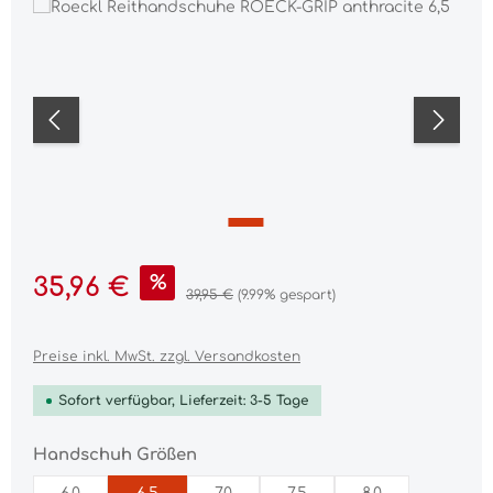
Bildergalerie überspringen
Verkaufspreis:
%
35,96 €
Regulärer Preis:
39,95 €
(9.99% gespart)
Preise inkl. MwSt. zzgl. Versandkosten
Sofort verfügbar, Lieferzeit: 3-5 Tage
auswählen
Handschuh Größen