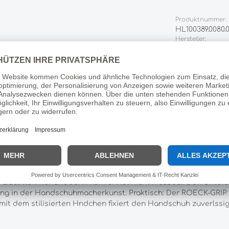
Produktnummer:
HL100389.0080.
Hersteller:
Roeckl
oeckl Reithandschuhe ROECK-GRI
ECKL ist das unverwechselbare Original. Und das ist deutlich 
t ein Exklusivmaterial. Es ist beraus atmungsaktiv, elastisch 
nfhlig am Zgel. Um die berragende Passform zu gewhrleisten, a
11,0 sind das elf Gren pro Farbe da findet jeder Reiter den
erarbeitungsqualitt: Die einzelnen Teile werden in akkurate
s Qualittskriterium, denn Komfort ist nicht messbar. Den Unte
ng in der Handschuhmacherkunst. Praktisch: Der ROECK-GRIP k
mit dem stilisierten Hndchen fixiert den Handschuh zuverlssi