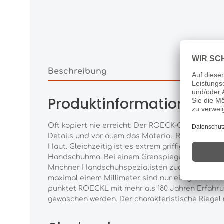
Beschreibung
Produktinformationen "R
Oft kopiert nie erreicht: Der ROECK-GRIP von RO
Details und vor allem das Material. ROECK-GRIP is
Haut. Gleichzeitig ist es extrem griffig und fei
Handschuhma. Bei einem Grenspiegel von 6,0 bis 
Mnchner Handschuhspezialisten zudem auf die V
maximal einem Millimeter sind nur ein greifbare
punktet ROECKL mit mehr als 180 Jahren Erfahru
gewaschen werden. Der charakteristische Riegel 