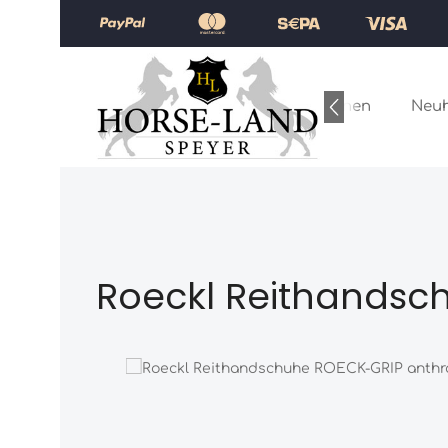
Zum Hauptinhalt springen
Zur Hauptnavigation springen
Home
Kollektionen
Neuh
Roeckl Reithandsc
Bildergalerie überspringen