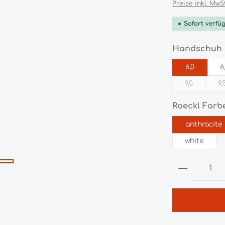
Preise inkl. MwS
Sofort verfüg
Handschuh 
6,0
6
9,0
9,
(Diese Opti
(
Roeckl Farb
anthracite
white
Produkt 