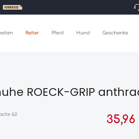
eiten
Reiter
Pferd
Hund
Geschenke
huhe ROECK-GRIP anthrac
Verkaufspreis:
35,96