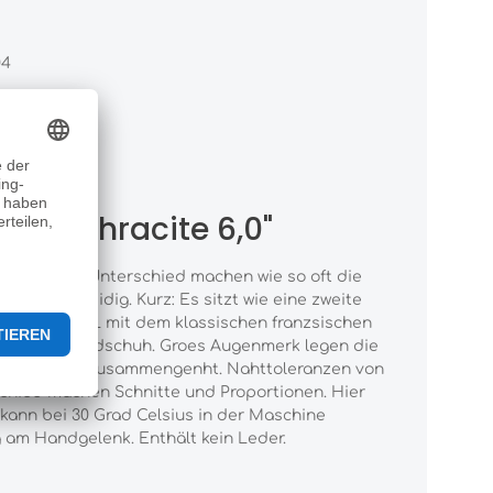
04
P anthracite 6,0"
sprbar. Den Unterschied machen wie so oft die
und geschmeidig. Kurz: Es sitzt wie eine zweite
rbeitet ROECKL mit dem klassischen franzsischen
 passenden Handschuh. Groes Augenmerk legen die
r Handarbeit zusammengenht. Nahttoleranzen von
rschied machen Schnitte und Proportionen. Hier
ann bei 30 Grad Celsius in der Maschine
g am Handgelenk. Enthält kein Leder.