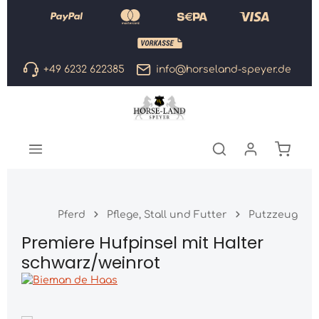
Zum Hauptinhalt springen
+49 6232 622385
info@horseland-speyer.de
Warenk
Pferd
Pflege, Stall und Futter
Putzzeug
Premiere Hufpinsel mit Halter
schwarz/weinrot