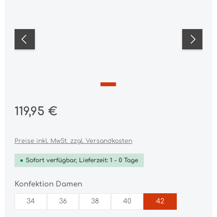
Regulärer Preis:
119,95 €
Preise inkl. MwSt. zzgl. Versandkosten
Sofort verfügbar, Lieferzeit: 1 - 0 Tage
auswählen
Konfektion Damen
34
36
38
40
42