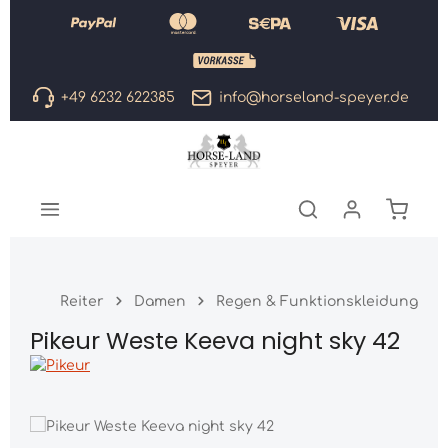
Zum Hauptinhalt springen
+49 6232 622385
info@horseland-speyer.de
Warenk
Reiter
Damen
Regen & Funktionskleidung
Pikeur Weste Keeva night sky 42
Bildergalerie überspringen