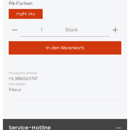
auswählen
Pik-Farben
night sky
Produkt Anzahl: Gib den gewünschten Wert ei
Stück
In den Warenkorb
Produktnummer:
HL188656.97.07
Hersteller:
Pikeur
Service-Hotline