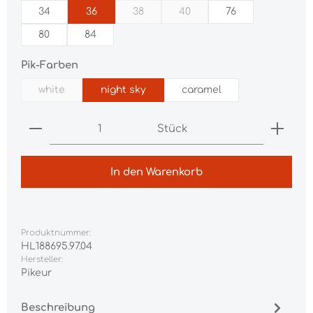
34
36
38
40
76
(Diese Option ist zurzeit nicht verfügba
(Diese Option ist zurzeit nich
80
84
auswählen
Pik-Farben
white
night sky
caramel
(Diese Option ist zurzeit nicht verfügbar.)
Produkt Anzahl: Gib den gewünschten Wert ei
Stück
In den Warenkorb
Produktnummer:
HL188695.97.04
Hersteller:
Pikeur
Beschreibung