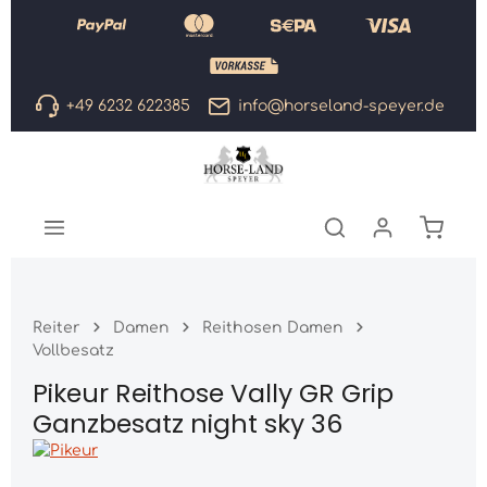
Zum Hauptinhalt springen
+49 6232 622385
info@horseland-speyer.de
Warenk
Reiter
Damen
Reithosen Damen
Vollbesatz
Pikeur Reithose Vally GR Grip
Ganzbesatz night sky 36