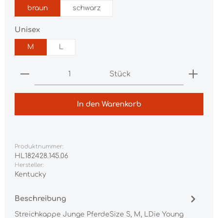
braun
schwarz
auswählen
Unisex
M
L
Produkt Anzahl: Gib den gewünschten Wert ei
Stück
In den Warenkorb
Produktnummer:
HL182428.145.06
Hersteller:
Kentucky
Beschreibung
Streichkappe Junge PferdeSize S, M, LDie Young