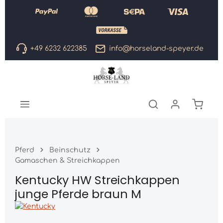
Zum Hauptinhalt springen
+49 6232 622385
info@horseland-speyer.de
Warenk
Pferd
Beinschutz
Gamaschen & Streichkappen
Kentucky HW Streichkappen
junge Pferde braun M