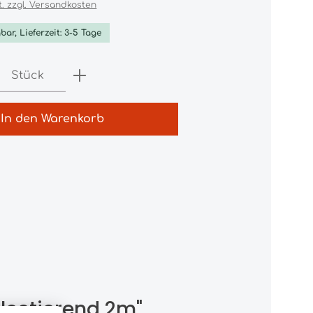
t. zzgl. Versandkosten
bar, Lieferzeit: 3-5 Tage
Anzahl: Gib den gewünschten Wert e
Stück
In den Warenkorb
lectierend 2m"