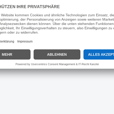
eit und Sichtbarkeit für Ihren Hund! Sie ist 100% reflektierend
ctive. Die Leine ist 2m lang.