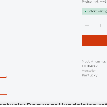
Preise inkl. MwS
Sofort verfüg
Produkt 
Produktnummer:
HL104356
Hersteller:
Kentucky
entucky Dogwear Hundeleine ref