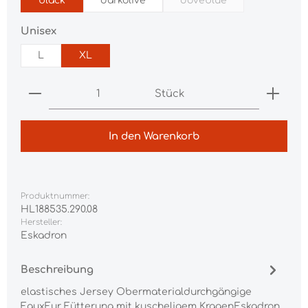
black
darkolive
doveblue
(Diese Option ist zurzei
auswählen
Unisex
L
XL
Produkt Anzahl: Gib den gewünschten Wert ei
Stück
In den Warenkorb
Produktnummer:
HL188535.290.08
Hersteller:
Eskadron
Beschreibung
elastisches Jersey Obermaterialdurchgängige
FauxFur Fütterung mit kuscheligem KragenEskadron