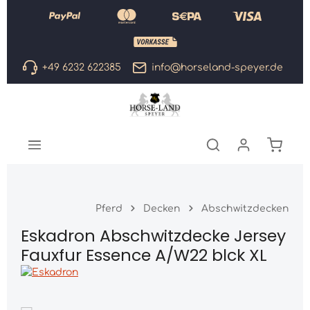
Zum Hauptinhalt springen
+49 6232 622385
info@horseland-speyer.de
Warenk
Pferd
Decken
Abschwitzdecken
Eskadron Abschwitzdecke Jersey
Fauxfur Essence A/W22 blck XL