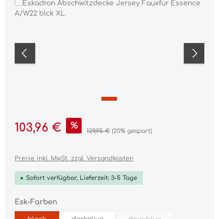
Bildergalerie überspringen
Verkaufspreis:
%
103,96 €
Regulärer Preis:
129,95 €
(20% gespart)
Preise inkl. MwSt. zzgl. Versandkosten
Sofort verfügbar, Lieferzeit: 3-5 Tage
auswählen
Esk-Farben