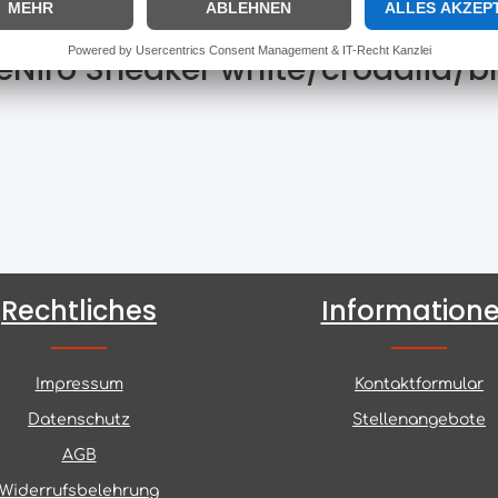
eNiro Sneaker white/crodalia/b
Rechtliches
Information
Impressum
Kontaktformular
Datenschutz
Stellenangebote
AGB
Widerrufsbelehrung