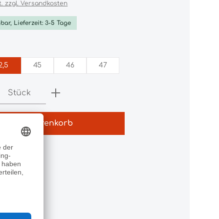
t. zzgl. Versandkosten
bar, Lieferzeit: 3-5 Tage
wählen
2,5
45
46
47
Anzahl: Gib den gewünschten Wert e
Stück
In den Warenkorb