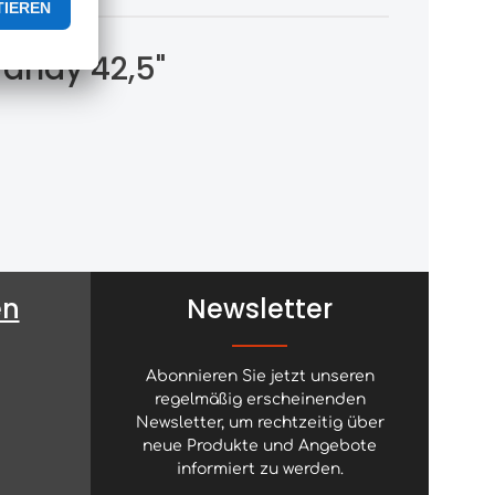
randy 42,5"
en
Newsletter
Abonnieren Sie jetzt unseren
regelmäßig erscheinenden
Newsletter, um rechtzeitig über
neue Produkte und Angebote
informiert zu werden.