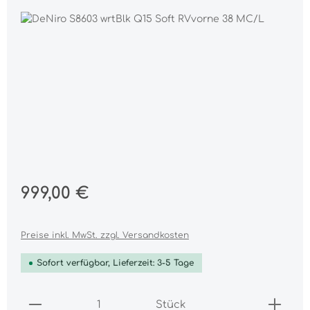
Bildergalerie überspringen
Regulärer Preis:
999,00 €
Preise inkl. MwSt. zzgl. Versandkosten
Sofort verfügbar, Lieferzeit: 3-5 Tage
Produkt Anzahl: Gib den gewünschten Wert ei
Stück