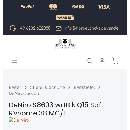
Zum Hauptinhalt springen
+49 6232 622385
info@horseland-speyer.de
Warenk
Reiter
Stiefel & Schuhe
Reitstiefel
DeNiroBootCo.
DeNiro S8603 wrtBlk Q15 Soft
RVvorne 38 MC/L