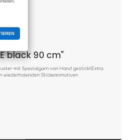
an
E black 90 cm"
muster mit Spezialgarn von Hand gesticktExtra
ch wiederholenden Stickereimotiven