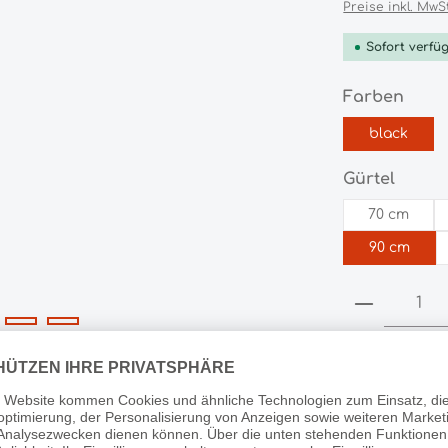
Preise inkl. MwS
Sofort verfüg
ausw
Farben
black
auswä
Gürtel
70 cm
90 cm
Produkt 