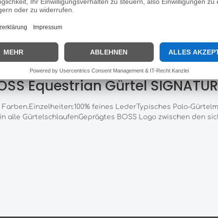
Produktnummer:
HL189312.56.07
Hersteller:
Boss Equestri
OSS Equestrian Gürtel SIGNATUR
pe Farben.Einzelheiten:100% feines LederTypisches Polo-Gürtel
t in alle GürtelschlaufenGeprägtes BOSS Logo zwischen den si