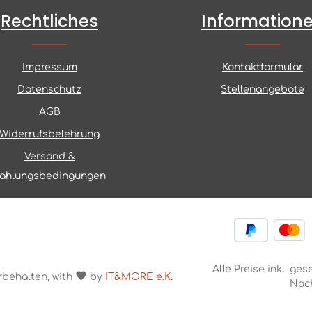
Rechtliches
Information
Impressum
Kontaktformular
Datenschutz
Stellenangebote
AGB
Widerrufsbelehrung
Versand &
ahlungsbedingungen
Alle Preise inkl. ge
rbehalten, with
by
IT&MORE e.K.
Nac