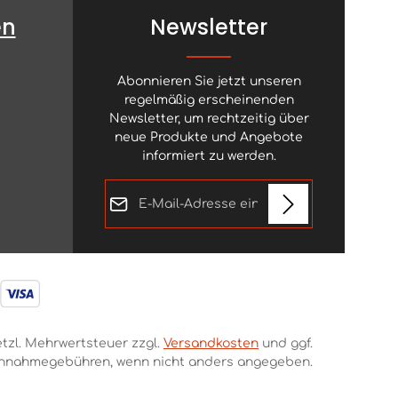
en
Newsletter
Abonnieren Sie jetzt unseren
regelmäßig erscheinenden
Newsletter, um rechtzeitig über
neue Produkte und Angebote
informiert zu werden.
E-Mail-Adresse*
Diese Seite ist durch reCAPTCHA geschützt
Datenschutz
und es gelten die
Datenschutzrichtlinie
und
Die mit einem Stern (*) markierten
Ich habe die
Nutzungsbedingungen
.
Felder sind Pflichtfelder.
Datenschutzbestimmungen
zur Kenntnis genommen und
die
AGB
gelesen und bin mit
setzl. Mehrwertsteuer zzgl.
Versandkosten
und ggf.
ihnen einverstanden.
*
hnahmegebühren, wenn nicht anders angegeben.