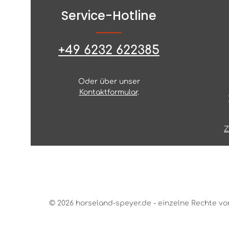
Service-Hotline
+49 6232 622385
Oder über unser
Kontaktformular
.
Z
© 2026 horseland-speyer.de - einzelne Rechte vo