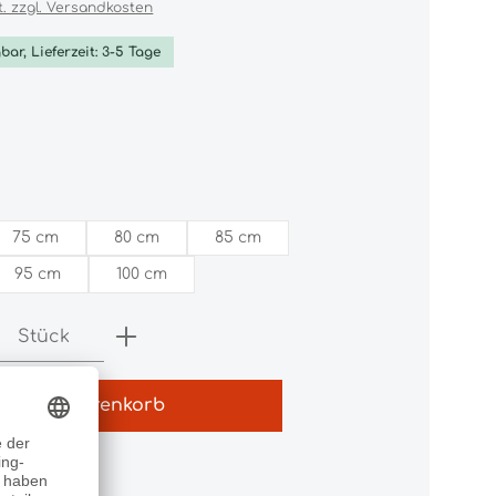
t. zzgl. Versandkosten
bar, Lieferzeit: 3-5 Tage
ählen
hlen
75 cm
80 cm
85 cm
95 cm
100 cm
Anzahl: Gib den gewünschten Wert e
Stück
In den Warenkorb