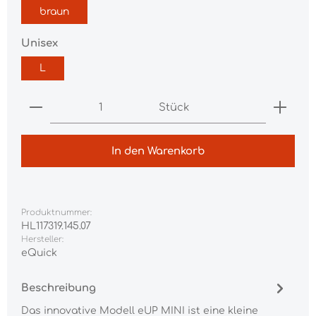
braun
auswählen
Unisex
L
Produkt Anzahl: Gib den gewünschten Wert ei
Stück
In den Warenkorb
Produktnummer:
HL117319.145.07
Hersteller:
eQuick
Beschreibung
Das innovative Modell eUP MINI ist eine kleine