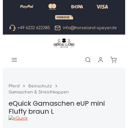
Zum Hauptinhalt springen
+49 6232 622385
info@horseland-speyer.de
Warenk
Pferd
Beinschutz
Gamaschen & Streichkappen
eQuick Gamaschen eUP mini
Fluffy braun L