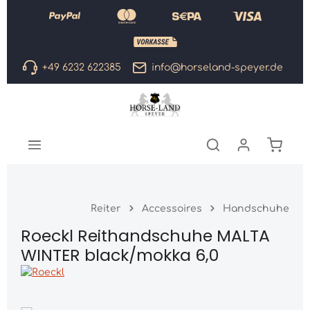
Zum Hauptinhalt springen
+49 6232 622385
info@horseland-speyer.de
Warenk
Reiter
Accessoires
Handschuhe
Roeckl Reithandschuhe MALTA
WINTER black/mokka 6,0