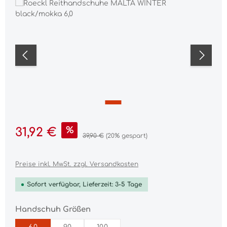
Bildergalerie überspringen
Verkaufspreis:
%
31,92 €
Regulärer Preis:
39,90 €
(20% gespart)
Preise inkl. MwSt. zzgl. Versandkosten
Sofort verfügbar, Lieferzeit: 3-5 Tage
auswählen
Handschuh Größen