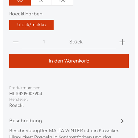
6,0
9,0
10,0
auswählen
Roeckl Farben
black/mokka
Produkt Anzahl: Gib den gewünschten Wert ei
Stück
In den Warenkorb
Produktnummer:
HL101219.0079.04
Hersteller:
Roeckl
Beschreibung
BeschreibungDer MALTA WINTER ist ein Klassiker.
Hingucker: Paspeln in Kontrastfarben und das