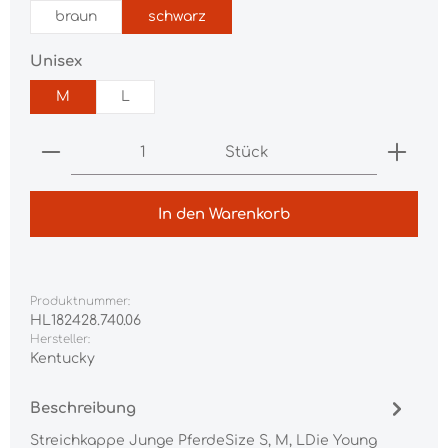
braun
schwarz
auswählen
Unisex
M
L
Produkt Anzahl: Gib den gewünschten Wert ei
Stück
In den Warenkorb
Produktnummer:
HL182428.740.06
Hersteller:
Kentucky
Beschreibung
Streichkappe Junge PferdeSize S, M, LDie Young