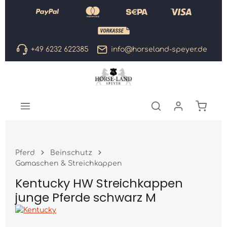
Zum Hauptinhalt springen
+49 6232 622385
info@horseland-speyer.de
Warenk
Pferd
Beinschutz
Gamaschen & Streichkappen
Kentucky HW Streichkappen
junge Pferde schwarz M