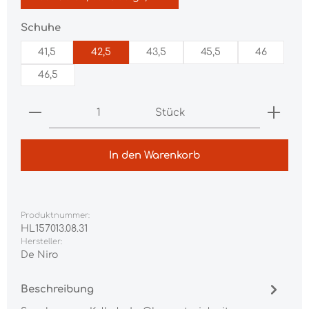
auswählen
Schuhe
41,5
42,5
43,5
45,5
46
46,5
Produkt Anzahl: Gib den gewünschten Wert ei
Stück
In den Warenkorb
Produktnummer:
HL157013.08.31
Hersteller:
De Niro
Beschreibung