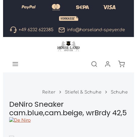
Zum Hauptinhalt springen
+49 6232 622385
info@horseland-speyer.de
Warenk
Reiter
Stiefel & Schuhe
Schuhe
DeNiro Sneaker
cam.blue,cam.beige, wrBrdy 42,5