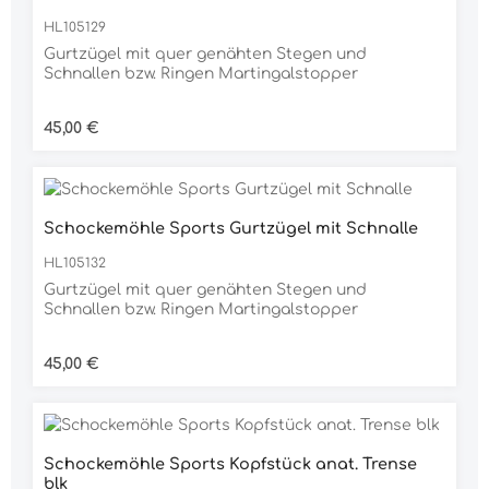
HL105129
Gurtzügel mit quer genähten Stegen und
Schnallen bzw. Ringen Martingalstopper
Regulärer Preis:
45,00 €
Schockemöhle Sports Gurtzügel mit Schnalle
HL105132
Gurtzügel mit quer genähten Stegen und
Schnallen bzw. Ringen Martingalstopper
Regulärer Preis:
45,00 €
Schockemöhle Sports Kopfstück anat. Trense
blk