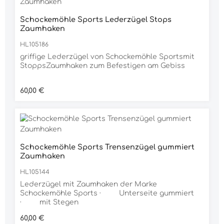
Schockemöhle Sports Lederzügel Stops
Zaumhaken
HL105186
griffige Lederzügel von Schockemöhle Sportsmit
StoppsZaumhaken zum Befestigen am Gebiss
Regulärer Preis:
60,00 €
Schockemöhle Sports Trensenzügel gummiert
Zaumhaken
HL105144
Lederzügel mit Zaumhaken der Marke
Schockemöhle Sports · Unterseite gummiert
· mit Stegen
Regulärer Preis:
60,00 €