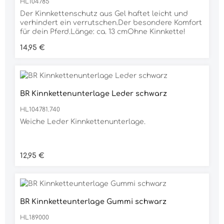
HL104785
Der Kinnkettenschutz aus Gel haftet leicht und
verhindert ein verrutschen.Der besondere Komfort
für dein Pferd.Länge: ca. 13 cmOhne Kinnkette!
Regulärer Preis:
14,95 €
BR Kinnkettenunterlage Leder schwarz
HL104781.740
Weiche Leder Kinnkettenunterlage.
Regulärer Preis:
12,95 €
BR Kinnketteunterlage Gummi schwarz
HL189000