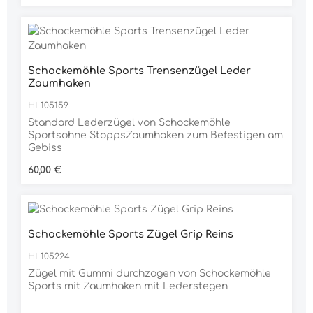
Schockemöhle Sports Trensenzügel Leder
Zaumhaken
HL105159
Standard Lederzügel von Schockemöhle
Sportsohne StoppsZaumhaken zum Befestigen am
Gebiss
Regulärer Preis:
60,00 €
Schockemöhle Sports Zügel Grip Reins
HL105224
Zügel mit Gummi durchzogen von Schockemöhle
Sports mit Zaumhaken mit Lederstegen