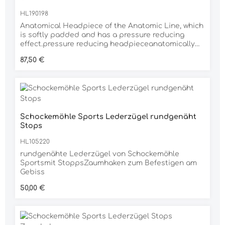
HL190198
Anatomical Headpiece of the Anatomic Line, which
is softly padded and has a pressure reducing
effect.pressure reducing headpieceanatomically
shapedsoftly padded
Regulärer Preis:
87,50 €
Schockemöhle Sports Lederzügel rundgenäht
Stops
HL105220
rundgenähte Lederzügel von Schockemöhle
Sportsmit StoppsZaumhaken zum Befestigen am
Gebiss
Regulärer Preis:
50,00 €