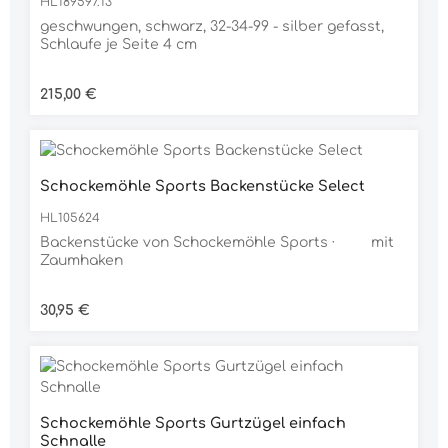
HL189597.13
geschwungen, schwarz, 32-34-99 - silber gefasst,
Schlaufe je Seite 4 cm
Regulärer Preis:
215,00 €
Schockemöhle Sports Backenstücke Select
HL105624
Backenstücke von Schockemöhle Sports · mit
Zaumhaken
Regulärer Preis:
30,95 €
Schockemöhle Sports Gurtzügel einfach
Schnalle