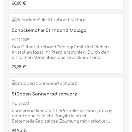
Regulärer Preis:
60,00 €
Schockemöhle Stirnband Malaga
HL190059
Das Glitzerstirnband “Malaga” mit drei Reihen
Kristallen lässt ihr Pferd erstrahlen. Durch den
einfachen Verschluss aus Druckknopf und
zusätzlichem Klett können Sie das Stirnband
Regulärer Preis:
79,95 €
komfortabel austauschen. Sie haben in den Größen
Vollblut und Warmblut die Wahl zwischen den
Farben black/crystal, black/grey, black/silk,
black/light pink und black/light blue.
Stübben Sonnenrad schwarz
HL189293
Sonnenrad komplett:Lederteile: schwarz, ebony
oder tobacco (nicht Pony)Edelstahl
SeitenteileGebisslose Zäumung mit variabler
Verstellbarkeitanatomisch geformtes Nasenband,
Regulärer Preis:
94,95 €
zur Sicherheit mit Nylon unterlegtEdelstahl