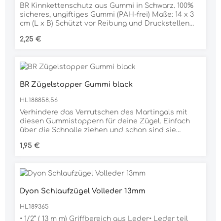
BR Kinnkettenschutz aus Gummi in Schwarz. 100%
sicheres, ungiftiges Gummi (PAH-frei) Maße: 14 x 3
cm (L x B) Schützt vor Reibung und Druckstellen
Einfach an der Kinnkette anzubringen
Regulärer Preis:
2,25 €
BR Zügelstopper Gummi black
HL188858.56
Verhindere das Verrutschen des Martingals mit
diesen Gummistoppern für deine Zügel. Einfach
über die Schnalle ziehen und schon sind sie
einsatzbereit.paarweiseMaterial: Gummi
Regulärer Preis:
1,95 €
Dyon Schlaufzügel Volleder 13mm
HL189365
• 1/2” ( 13 m m) Griffbereich aus Leder• Leder teil