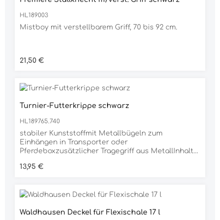
HL189003
Mistboy mit verstellbarem Griff, 70 bis 92 cm.
Regulärer Preis:
21,50 €
Turnier-Futterkrippe schwarz
HL189765.740
stabiler Kunststoffmit Metallbügeln zum
Einhängen in Transporter oder
Pferdeboxzusätzlicher Tragegriff aus MetallInhalt
12 Liter
Regulärer Preis:
13,95 €
Waldhausen Deckel für Flexischale 17 l