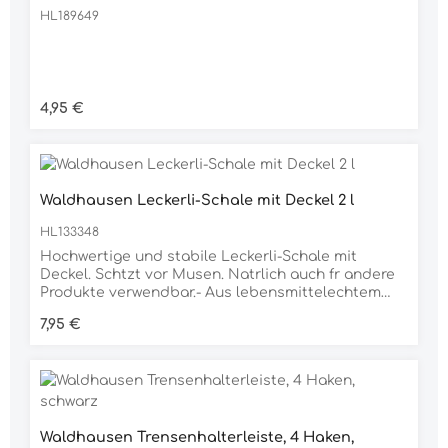
HL189649
Regulärer Preis:
4,95 €
Waldhausen Leckerli-Schale mit Deckel 2 l
HL133348
Hochwertige und stabile Leckerli-Schale mit
Deckel. Schtzt vor Musen. Natrlich auch fr andere
Produkte verwendbar.- Aus lebensmittelechtem
Kunststoff- Made in GermanyMae: H: 9 cm, : 21
Regulärer Preis:
7,95 €
cmFassungsvermgen: 2 l
Waldhausen Trensenhalterleiste, 4 Haken,