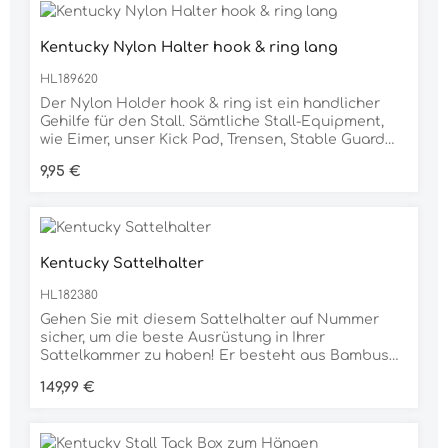
Kentucky Nylon Halter hook & ring lang
HL189620
Der Nylon Holder hook & ring ist ein handlicher
Gehilfe für den Stall. Sämtliche Stall-Equipment,
wie Eimer, unser Kick Pad, Trensen, Stable Guard
oder unser Stallvorhang etc. können an die Halter
Regulärer Preis:
9,95 €
befestigt werden. Easy und ein Must-Have für alle
Pferdeliebhaber, die viel auf Turnieren im Stallzelt
sind oder Zuhause einiges an Equipment
besitzen.Das Nylon Holder ist in der Länge von
75cm bis auf 45cm verstellbar.Waschbar bei 30
Kentucky Sattelhalter
Grad.
HL182380
Gehen Sie mit diesem Sattelhalter auf Nummer
sicher, um die beste Ausrüstung in Ihrer
Sattelkammer zu haben! Er besteht aus Bambus
und ist dadurch besonders widerstandsfähig
Regulärer Preis:
149,99 €
sowie leicht zu reinigen. Sie können 2 Sättel oder
Schabracken aufhängen. Dank des großen Hakens
am Ende ist er überall sehr einfach aufzuhängen.
Das goldene Grooming Deluxe-Logo gibt dem