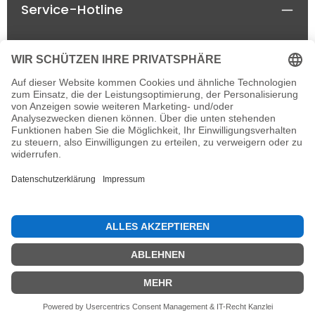
Service-Hotline
Rechtliches
Informationen
Newsletter
Alle Preise inkl. gesetzl. Mehrwertsteuer zzgl.
Versandkosten
und ggf. Nachnahmegebühren, wenn
nicht anders angegeben.
© 2026 horseland-speyer.de - einzelne Rechte
vorbehalten, with
by
IT&MORE e.K.