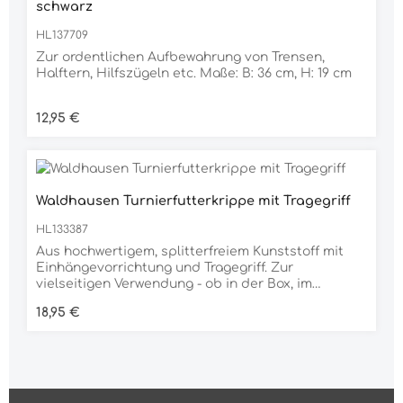
schwarz
HL137709
Zur ordentlichen Aufbewahrung von Trensen,
Halftern, Hilfszügeln etc. Maße: B: 36 cm, H: 19 cm
Regulärer Preis:
12,95 €
Waldhausen Turnierfutterkrippe mit Tragegriff
HL133387
Aus hochwertigem, splitterfreiem Kunststoff mit
Einhängevorrichtung und Tragegriff. Zur
vielseitigen Verwendung - ob in der Box, im
Anhänger oder beim Turnier. Maße: B: 38 cm, H: 37
Regulärer Preis:
18,95 €
cm, T: 26 cmFassungsvermögen: 12 l