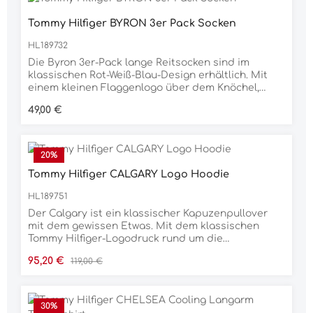
abzurunden.95 % Baumwolle, 5 % Elasthan
Tommy Hilfiger BYRON 3er Pack Socken
HL189732
Die Byron 3er-Pack lange Reitsocken sind im
klassischen Rot-Weiß-Blau-Design erhältlich. Mit
einem kleinen Flaggenlogo über dem Knöchel,
einem globalen Streifendetail oben an der Wade
Regulärer Preis:
49,00 €
und einem Tommy Hilfiger-Schriftzug im
Fußgewölbe. Entworfen mit einem verstärkten
Knöchel- und Fußbereich und dünnem Material in
Strumpfqualität am Unterschenkel. Materialfuß:
20
%
desodorierendes Material, Baumwoll-Touch.97 %
Tommy Hilfiger CALGARY Logo Hoodie
Nylon, 3 % Elastan
HL189751
Der Calgary ist ein klassischer Kapuzenpullover
mit dem gewissen Etwas. Mit dem klassischen
Tommy Hilfiger-Logodruck rund um die
Kapuzenöffnung und dem Aufnäher mit der
Verkaufspreis:
Regulärer Preis:
95,20 €
119,00 €
Pferdeflagge auf der Brust ist es ein echtes
lässiges Statement-Stück für den Stall oder das
Turnier. Ein leichter Stretchanteil im Stoff sorgt für
mehr Bewegungsfreiheit im Sattel und ein
30
%