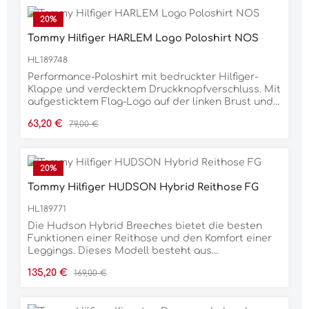
Aufdruck auf der Knopfleiste vorne, klassischem
Tommy Hilfiger Equestrian-Logoaufdruck auf der
20
%
Brust und kleinem Flaggenlogo auf dem Ärmel.
Tommy Hilfiger HARLEM Logo Poloshirt NOS
Das Global Stripe-Band an der Rückenpasse
rundete den Look ab.95 % Polyamid, 5 % Elasthan
HL189748
Performance-Poloshirt mit bedruckter Hilfiger-
Klappe und verdecktem Druckknopfverschluss. Mit
aufgesticktem Flag-Logo auf der linken Brust und
aus einem schnell trocknenden, desodorierenden
Verkaufspreis:
Regulärer Preis:
63,20 €
79,00 €
Material.84 % Polyester, 16 % Elastan
20
%
Tommy Hilfiger HUDSON Hybrid Reithose FG
HL189771
Die Hudson Hybrid Breeches bietet die besten
Funktionen einer Reithose und den Komfort einer
Leggings. Dieses Modell besteht aus
strukturiertem Stoff wie eine Reithose, jedoch ohne
Verkaufspreis:
Regulärer Preis:
135,20 €
169,00 €
Reißverschluss vorne, aber mit bequemem,
elastischem Pull-up-Bund. Es besteht aus einem
technischen, formbeständigen Stoff mit