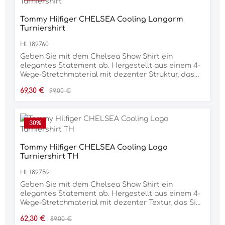
sportliches Tragegefühl. Das globale Streifenband
am unteren Saum rundet den Look ab.94,2 %
Baumwolle, 5,8 % Elasthan
Tommy Hilfiger CHELSEA Cooling Langarm
Turniershirt
HL189760
Geben Sie mit dem Chelsea Show Shirt ein
elegantes Statement ab. Hergestellt aus einem 4-
Wege-Stretchmaterial mit dezenter Struktur, das
Sie kühl und trocken hält, wenn es darauf ankommt,
Verkaufspreis:
Regulärer Preis:
69,30 €
99,00 €
und einem schicken Stehkragen mit
Druckknopfverschluss. Mit einem versteckten
Reißverschluss unter der vorderen Knopfleiste für
ein einfaches An- und Ausziehen im Dienst und
30
%
einer femininen Schlüssellochöffnung im Nacken.
Das ikonische Flaggenlogo auf der Brust, das
globale Streifenband am Ärmelsaum und der
Tommy Hilfiger CHELSEA Cooling Logo
Kontraststoff an den Schultern und Ärmelsäumen
Turniershirt TH
runden den Look ab.62 % Nylon, 38 % Elastan, 95 %
HL189759
Polyamid, 5 % Elastan, 100 % Baumwolle
Geben Sie mit dem Chelsea Show Shirt ein
elegantes Statement ab. Hergestellt aus einem 4-
Wege-Stretchmaterial mit dezenter Textur, das Sie
kühl und trocken hält, wenn es darauf ankommt,
Verkaufspreis:
Regulärer Preis:
62,30 €
89,00 €
und einem schicken Stehkragen mit