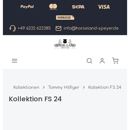
Zum Hauptinhalt springen
+49 6232 622385
info@horseland-speyer.de
Warenk
Kollektionen
Tommy Hilfiger
Kollektion FS 24
Kollektion FS 24