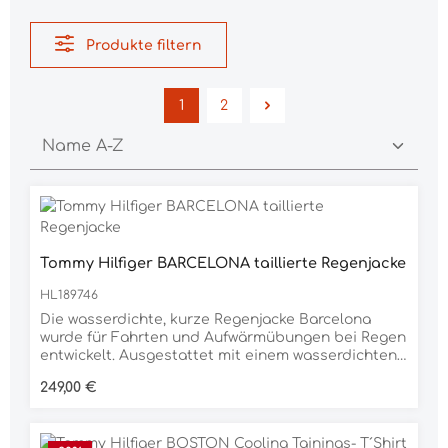
Produkte filtern
1
2
Seite
Seite
Tommy Hilfiger BARCELONA taillierte Regenjacke
HL189746
Die wasserdichte, kurze Regenjacke Barcelona
wurde für Fahrten und Aufwärmübungen bei Regen
entwickelt. Ausgestattet mit einem wasserdichten,
mit Logo bedruckten Reißverschluss und einer
Regulärer Preis:
249,00 €
elastischen Kordel am Saum für einen sichereren
Sitz sowie einer abnehmbaren Kapuze mit Global
Stripe-Akzentband, perfekt für alle, die lieber ohne
fahren möchten. Die hintere Lüftungsöffnung ist