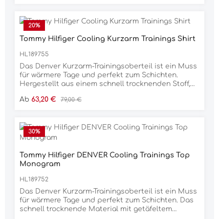
Druckknopfverschluss. Mit einem versteckten
Reißverschluss unter der vorderen Knopfleiste und
einer femininen Schlüssellochöffnung im Nacken.
20
%
Das ikonische Flaggenlogo auf der Brust, das
Tommy Hilfiger Cooling Kurzarm Trainings Shirt
'Global Stripe' Band am Ärmelsaum und der
Kontraststoff an den Schultern und Ärmelsäumen
HL189755
runden den Look ab.62 % Nylon, 38 % Elasthan / 95
% Polyamid, 5 % Elasthan
Das Denver Kurzarm-Trainingsoberteil ist ein Muss
für wärmere Tage und perfekt zum Schichten.
Hergestellt aus einem schnell trocknenden Stoff,
der Sie während Ihrer Trainingseinheiten kühl und
Verkaufspreis:
Regulärer Preis:
Ab
63,20 €
79,00 €
bequem hält. Mit 1/4-Reißverschluss und kurzem
Stehkragen, Kontrasteinsätzen und stilisierten
Nähten. Die ikonische Tommy Hilfiger Horse-
Flagge im Nacken rundet den Look ab.85 % Nylon,
30
%
15 % Elasthan
Tommy Hilfiger DENVER Cooling Trainings Top
Monogram
HL189752
Das Denver Kurzarm-Trainingsoberteil ist ein Muss
für wärmere Tage und perfekt zum Schichten. Das
schnell trocknende Material mit getäfeltem
Monogram-Print sorgt dafür, dass Sie während