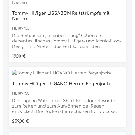
formbeständig und gut sitzend mit guter
Widerristfreiheit.Hauptteil: 60 % Baumwolle, 40 %
Polyester, Polsterung: Polyesterschaumfüllung,
Tommy Hilfiger LISSABON Reitstrümpfe mit
Rückseite: 100 % Baumwolle
Nieten
HL189733
Die Reitsocken „Lissabon Long“ haben ein
dezentes, flaches Tommy Hilfiger- und Iconic-Flag-
Design mit Nieten, das vertikal über den
Wadenbereich verläuft und ein globales
Regulärer Preis:
19,00 €
Streifendetail an den Zehen aufweist. Entworfen
mit einem verstärkten Knöchel- und Fußbereich
und dünnem Material in Strumpfqualität am
Unterschenkel. Materialfuß: desodorierendes
Material, Baumwoll-Touch.97 % Nylon, 3 % Elastan
Tommy Hilfiger LUGANO Herren Regenjacke
HL189735
Die Lugano Waterproof Short Rain Jacket wurde
zum Reiten und zum Aufwärmen bei Regen
entwickelt. Die Jacke ist im schicken Farbblockstil
gestaltet und verfügt über ein wasserdichtes
Regulärer Preis:
259,00 €
Logo, einen aufgedruckten Reißverschluss und
eine elastische Kordel am Saum für eine sicherere
Passform. Die abnehmbare Kapuze mit Global