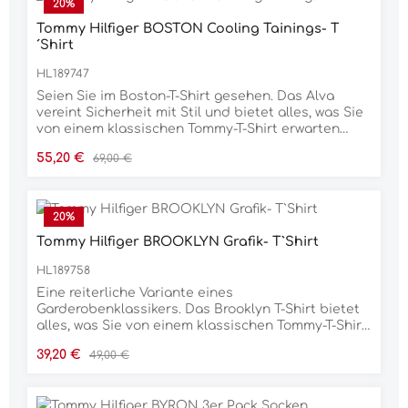
20
%
mit einer auffälligen Global Stripe ID aus Silikon
Tommy Hilfiger BOSTON Cooling Tainings- T
versehen und der Look wird durch ein ikonisches
´Shirt
Flaggenlogo auf der Brust abgerundet.100%
Polyester
HL189747
Seien Sie im Boston-T-Shirt gesehen. Das Alva
vereint Sicherheit mit Stil und bietet alles, was Sie
von einem klassischen Tommy-T-Shirt erwarten
würden, mit zusätzlichem Stretch für eine
Verkaufspreis:
Regulärer Preis:
55,20 €
69,00 €
sportlichere Leistung im und außerhalb des
Sattels. Mit dem klassischen Tommy Hilfiger
Equestrian-Logodruck auf der Brust und
reflektierenden Monogram-Stoffeinsätzen an den
20
%
Seiteneinsätzen und Ärmelsäumen, die den Look
Tommy Hilfiger BROOKLYN Grafik- T`Shirt
abrunden.85 % Nylon, 15 % Elasthan
HL189758
Eine reiterliche Variante eines
Garderobenklassikers. Das Brooklyn T-Shirt bietet
alles, was Sie von einem klassischen Tommy-T-Shirt
erwarten würden, mit zusätzlichem Stretch für eine
Verkaufspreis:
Regulärer Preis:
39,20 €
49,00 €
sportlichere Leistung im und außerhalb des
Sattels. Mit dem klassischen Tommy Hilfiger
Equestrian-Logodruck auf der Brust und einem
kleinen Flaggenlogo am Ärmel, um den Look