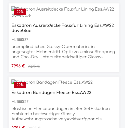
20
%
Eskadron Ausreitdecke Fauxfur Lining Ess.AW22
doveblue
HL188537
unempfindliches Glossy-Obermaterial in
angesagter Hahnentritt-OptikvoluminseSteppung
und Cool-Dry Unterseitebeidseitiger Glossy-
Vertikalstreifen mit Eskadron Lurex-SchriftzugAnti-
Verkaufspreis:
Regulärer Preis:
79,96 €
99,95 €
Slip Silikonflchen im Sattelbereichelegante Lurex-
Biese auf Glossy-EinfassungInnostrap-System fr
optimale LuftzirkulationGurtschlaufe mit
dreifacher Fixierungsoption fr exakte
20
%
Positionierung
Eskadron Bandagen Fleece Ess.AW22
HL188557
elastische Fleecebandagen im 4er SetEskadron
Emblemin hochwertiger Glossy-
Aufbewahrungstasche verpacktverfgbar als
Warmblut (3,5m) oder Pony (2,8m) Gre
Verkaufspreis:
Regulärer Preis: