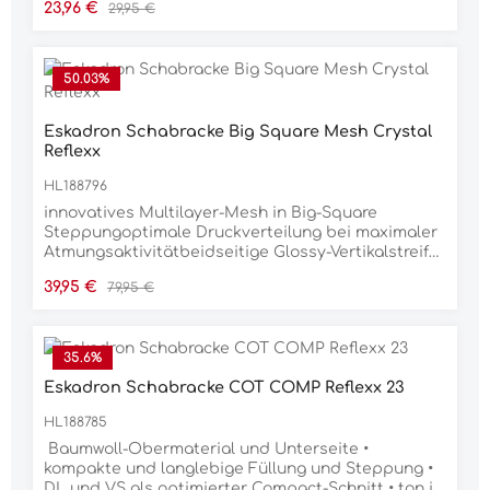
Verkaufspreis:
Regulärer Preis:
23,96 €
29,95 €
und im Kinnbereichhochwertig glänzende Silber-
Beschläge 8% Polyacryl 92% Polyvinylchlorid
50.03
%
Eskadron Schabracke Big Square Mesh Crystal
Reflexx
HL188796
innovatives Multilayer-Mesh in Big-Square
Steppungoptimale Druckverteilung bei maximaler
Atmungsaktivitätbeidseitige Glossy-Vertikalstreife
mit 3D-StickzugKordel-Kristall-Kordel Kombination
Verkaufspreis:
Regulärer Preis:
39,95 €
79,95 €
auf Glossy-Einfassungatmungsaktiver
Mesheinsatz im RückenkanalInnostrap-System für
optimale FrontfixierungGurtschlaufe mit dreifacher
Fixierungsoption für exakte
35.6
%
PositionierungMaterial100% POLYESTER
Eskadron Schabracke COT COMP Reflexx 23
HL188785
Baumwoll-Obermaterial und Unterseite •
kompakte und langlebige Füllung und Steppung •
DL und VS als optimierter Compact-Schnitt • ton in