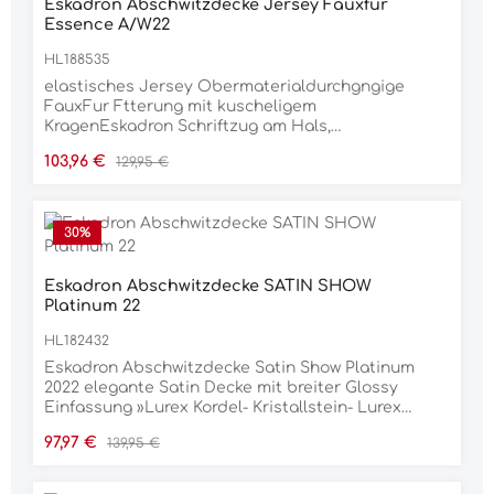
Eskadron Abschwitzdecke Jersey Fauxfur
Essence A/W22
HL188535
elastisches Jersey Obermaterialdurchgngige
FauxFur Ftterung mit kuscheligem
KragenEskadron Schriftzug am Hals,
beidseitigdreidimensionales Logo hintenbreite
Verkaufspreis:
Regulärer Preis:
103,96 €
129,95 €
Glossy-Einfassung mit
LurexbieseDoppelbrustverschnallung mit
Klettfixierungabnehmbare Kreuzbegurtung,
Schweifriemen integriertstabiles Obergewebe -
30
%
1680 DenierWP/5.000mm/H2O Wasserdichtigkeit,
4000g/m2/24h Luftdurchlssigkeitmit
Sattelausschnittkuschelige FauxFur-Ftterung
Eskadron Abschwitzdecke SATIN SHOW
gegen Scheuerstellenweiches Neopren
Platinum 22
Widerristpolster mit KlettverschlussEinfassband
HL182432
mit elegantem Lurex-Streifen
Eskadron Abschwitzdecke Satin Show Platinum
2022 elegante Satin Decke mit breiter Glossy
Einfassung »Lurex Kordel- Kristallstein- Lurex
Kordel« Kombination einseitiges 3D Logo hinten
Verkaufspreis:
Regulärer Preis:
97,97 €
139,95 €
Fauxfur Widerristpolster innenliegende
Kreuzbegurtung Doppelbrustverschnallung mit
Klettfixierung Fleece Lining integrierter