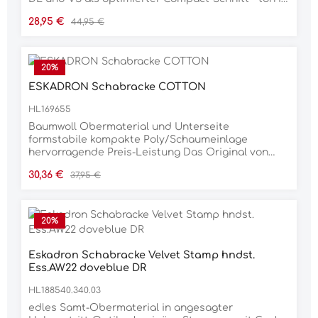
ton Kordel auf Glossy-Einfassung • atmungsaktiver
Verkaufspreis:
Regulärer Preis:
28,95 €
44,95 €
Mesheinsatz im Rückenkanal Material: 100%
Baumwolle
20
%
ESKADRON Schabracke COTTON
HL169655
Baumwoll Obermaterial und Unterseite
formstabile kompakte Poly/Schaumeinlage
hervorragende Preis-Leistung Das Original von
Eskadron! Material 100% BAUMWOLLE
Verkaufspreis:
Regulärer Preis:
30,36 €
37,95 €
20
%
Eskadron Schabracke Velvet Stamp hndst.
Ess.AW22 doveblue DR
HL188540.340.03
edles Samt-Obermaterial in angesagter