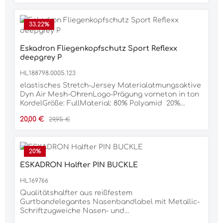
Klettfixierungabnehmbare
Kreuzbegurtungintegrierter
SchweifriemenMaterial100% POLYESTER
33.22
%
Eskadron Fliegenkopfschutz Sport Reflexx
deepgrey P
HL188798.0005.123
elastisches Stretch-Jersey Materialatmungsaktive
Dyn Air Mesh-OhrenLogo-Prägung vorneton in ton
KordelGröße: FullMaterial: 80% Polyamid 20%
Elasthan
Verkaufspreis:
Regulärer Preis:
20,00 €
29,95 €
20
%
ESKADRON Halfter PIN BUCKLE
HL169766
Qualitätshalfter aus reißfestem
Gurtbandelegantes Nasenbandlabel mit Metallic-
Schriftzugweiche Nasen- und
GenickpolsterungDornschnallenverschluss links