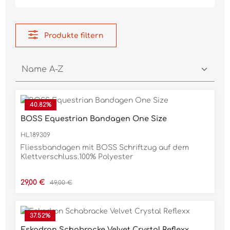
Produkte filtern
40.82
%
BOSS Equestrian Bandagen One Size
HL189309
Fliessbandagen mit BOSS Schriftzug auf dem
Klettverschluss.100% Polyester
Verkaufspreis:
Regulärer Preis:
29,00 €
49,00 €
37.52
%
Eskadron Schabracke Velvet Crystal Reflexx