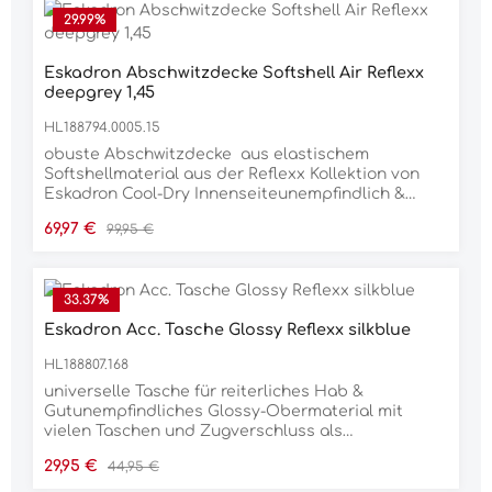
Schweifriemen Material 100% POLYESTER
29.99
%
Eskadron Abschwitzdecke Softshell Air Reflexx
deepgrey 1,45
HL188794.0005.15
obuste Abschwitzdecke aus elastischem
Softshellmaterial aus der Reflexx Kollektion von
Eskadron Cool-Dry Innenseiteunempfindlich &
PflegeleichtGlossy Widerristpolstermit einseitiger
Verkaufspreis:
Regulärer Preis:
69,97 €
99,95 €
3D Stick abnehmbare Kreuzbegurtung Material:
100% Polyester
33.37
%
Eskadron Acc. Tasche Glossy Reflexx silkblue
HL188807.168
universelle Tasche für reiterliches Hab &
Gutunempfindliches Glossy-Obermaterial mit
vielen Taschen und Zugverschluss als
StaubschutzEskadron Emblem und Logo-
Verkaufspreis:
Regulärer Preis:
29,95 €
44,95 €
Prägunganthrazit glänzende Beschläge