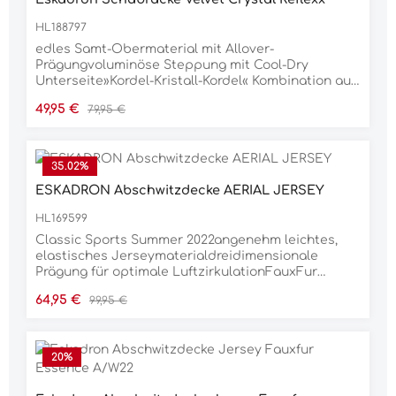
HL188797
edles Samt-Obermaterial mit Allover-
Prägungvoluminöse Steppung mit Cool-Dry
Unterseite»Kordel-Kristall-Kordel« Kombination auf
Glossy-EinfassungInnostrap-System für optimale
Verkaufspreis:
Regulärer Preis:
49,95 €
79,95 €
FrontfixierungGurtschlaufe mit dreifacher
Fixierungsoption für exakte
PositionierungMaterial100 %
PolyesterPflegehinweisemaschinenwaschbar bei
35.02
%
30 °Ckeinen Weichspüler verwendennicht
ESKADRON Abschwitzdecke AERIAL JERSEY
trocknergeeignet
HL169599
Classic Sports Summer 2022angenehm leichtes,
elastisches Jerseymaterialdreidimensionale
Prägung für optimale LuftzirkulationFauxFur
Widerristpolsterbeidseitiger diagonal Streifen mit
Verkaufspreis:
Regulärer Preis:
64,95 €
99,95 €
Metallic-SchriftzugLurex-Kordel auf breiter Glossy-
EinfassungDoppelbrustverschnallung mit
Klettfixierunginnenliegende, abnehmbare
Kreuzbegurtungintegrierter
20
%
SchweifriemenMaterial:95 % Polyester, 5 %
Polyurethan