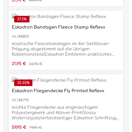
27,96 €
34,95 €
37.2
%
Eskadron Bandagen Fleece Stamp Reflexx
HL188805
elastische Fleecebandagen im 4er SetAllover-
Prägung abgestimmt auf die übrigen
KollektionsteileEskadron Emblemin praktischer,
vertikaler Tasche verpackt3,5 m langMaterial100 %
Verkaufspreis:
Regulärer Preis:
21,95 €
34,95 €
PolyesterPflegehinweisemaschinenwaschbar bei
30 °Cim Schonwaschgang waschenFeinwaschmittel
verwendennicht trocknergeeignet
25.02
%
Eskadron Fliegendecke Fly Printed Reflexx
HL188795
leichte Fliegendecke aus engmaschigem
Polyestergewirk und Allover-PrintGlossy
Widerristpolsterbeidseitiger Eskadron Schriftzug
am Halston in ton Kordel auf breiter Glossy-
Verkaufspreis:
Regulärer Preis:
59,95 €
79,95 €
EinfassungDoppelbrustverschnallung mit