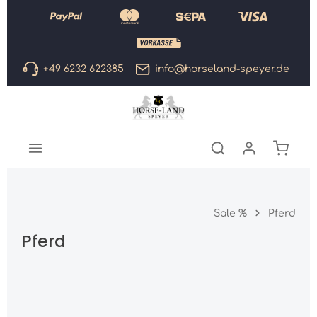
Zum Hauptinhalt springen
+49 6232 622385
info@horseland-speyer.de
Warenk
Sale %
Pferd
Pferd