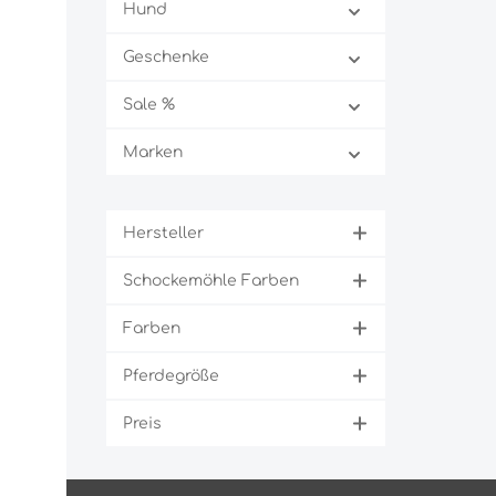
Hund
geformt
schmal 
Geschenke
unterfü
mit Kri
Größen
Sale %
Marken
Hersteller
Schockemöhle Farben
Farben
Pferdegröße
Preis