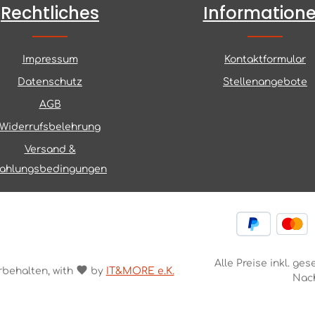
Rechtliches
Information
Impressum
Kontaktformular
Datenschutz
Stellenangebote
AGB
Widerrufsbelehrung
Versand &
ahlungsbedingungen
Alle Preise inkl. ge
rbehalten, with
by
IT&MORE e.K.
Nac