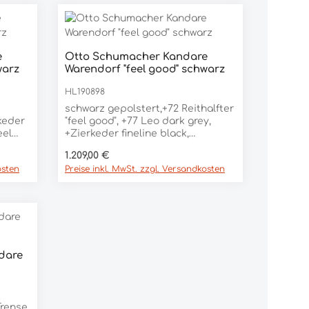
e
Otto Schumacher Kandare
warz
Warendorf "feel good" schwarz
HL190898
schwarz gepolstert,+72 Reithalfter
rkeder
"feel good", +77 Leo dark grey,
eel
+Zierkeder fineline black,
al -
+kl.Polster "feel good", NIGHT
Regulärer Preis:
1.209,00 €
l=
LINE, +8899/65-59-67 B - schwarz
osten
Preise inkl. MwSt. zzgl. Versandkosten
gefasst= +11 Leo dark grey!,
+Trensenzügel= 16mm, +Kandz.=
13mm
dare
Trense