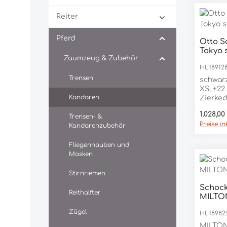
Reiter
Pferd
Otto 
Tokyo 
Zaumzeug & Zubehör
HL18912
Trensen
schwarz
XS, +22
Kandaren
Zierkede
Polster 
Regulär
1.028,00
+8899/1
Trensen- &
Preise i
gefass
Kandarenzubehör
Fliegenhauben und
Masken
Stirnriemen
Schock
Reithalfter
MILTO
Zügel
HL18982
MILTON