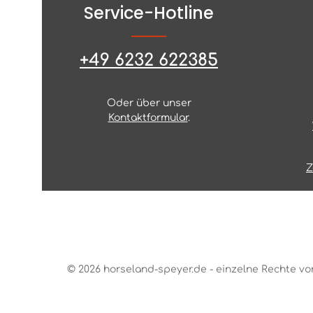
Service-Hotline
+49 6232 622385
Oder über unser
Kontaktformular
.
Z
© 2026 horseland-speyer.de - einzelne Rechte vo