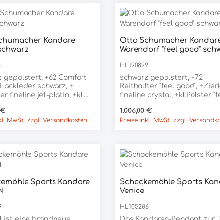
Schumacher Kandare
Otto Schumacher Kandar
schwarz
Warendorf "feel good" sch
8
HL190899
 gepolstert, +62 Comfort
schwarz gepolstert, +72
 Lackleder schwarz, +
Reithalfter "feel good", +Zie
r fineline jet-platin, +kl.
fineline crystal, +kl.Polster "f
"feel good", Edelstahl,
good", Edekstahl, +2277/cryst
er Preis:
Regulärer Preis:
 €
1.006,00 €
46-70-68-67 B - schwarz
silber gefasst, +Trensenzüge
nkl. MwSt. zzgl. Versandkosten
Preise inkl. MwSt. zzgl. Versandk
t
16mm, +Kandz.= 13mm
emöhle Sports Kandare
Schockemöhle Sports Kan
N
Venice
9
HL105286
 ist eine brandneue
Das Kandaren-Pendant zur 