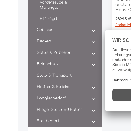
Vorderzeuge &
anatom
Martingal
Hause 
einem K
Hilfszügel
Regulär
289,95 
bekann
Preise i
Modelle
Gebisse
anatom
Kopfstü
Decken
entlas
Spezial
seiner
Sättel & Zubehör
und dem
gepols
Beinschutz
maximal
Pferd. 
Stall- & Transport
den Se
und hat
Halfter & Stricke
D-Ringe
elegant
Longierbedarf
das ge
unterst
Pflege, Stall und Futter
untersc
Kristall
mit ein
Stallbedarf
auf de
Spezial