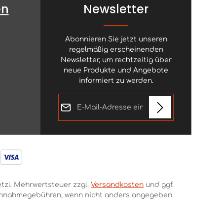
en
Newsletter
Abonnieren Sie jetzt unseren
regelmäßig erscheinenden
Newsletter, um rechtzeitig über
neue Produkte und Angebote
informiert zu werden.
E-Mail-Adresse*
Diese Seite ist durch reCAPTCHA geschützt
Datenschutz
und es gelten die
Datenschutzrichtlinie
und
Die mit einem Stern (*) markierten
Ich habe die
Nutzungsbedingungen
.
Felder sind Pflichtfelder.
Datenschutzbestimmungen
zur Kenntnis genommen und
die
AGB
gelesen und bin mit
setzl. Mehrwertsteuer zzgl.
Versandkosten
und ggf.
ihnen einverstanden.
*
hnahmegebühren, wenn nicht anders angegeben.