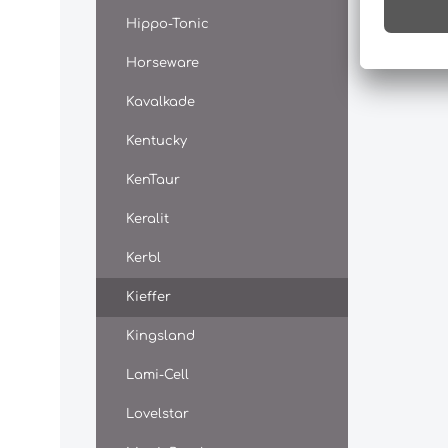
Hippo-Tonic
Horseware
Kavalkade
Kentucky
KenTaur
Keralit
Kerbl
Kieffer
Kingsland
Lami-Cell
Lovelstar