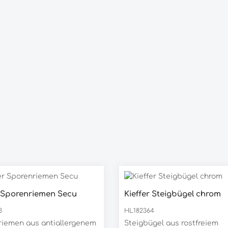
r Sporenriemen Secu
Kieffer Steigbügel chrom
3
HL182364
riemen aus antiallergenem
Steigbügel aus rostfreiem