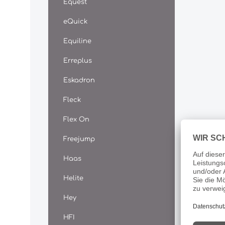
Equest
eQuick
Equiline
Erreplus
Eskadron
Fleck
Flex On
Freejump
Haas
Helite
Hey
HFI