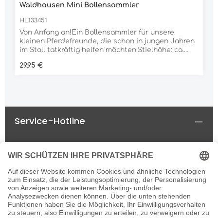
Waldhausen Mini Bollensammler
HL133451
Von Anfang an!Ein Bollensammler für unsere
kleinen Pferdefreunde, die schon in jungen Jahren
im Stall tatkräftig helfen möchten.Stielhöhe: ca.
60cmGewicht: ca. 1.200g
Regulärer Preis:
29,95 €
Service-Hotline
Rechtliches
Informationen
Newsletter