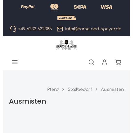
Zum Hauptinhalt springen
+49 6232 622385
info@horseland-speyer.de
Warenk
Pferd
Stallbedarf
Ausmisten
Ausmisten