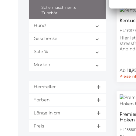
Schermaschinen &
Zubehör
Kentuc
Hund
HL19017
Hier is
Geschenke
stressf
Anbinde
Sale %
des Tra
multifun
Marken
beschi
Regulär
Ab
18,9
Anbind
s Silik
Preise i
entspa
Hersteller
Panikha
blitzsc
Notfä
Farben
strapaz
Zuverlä
Länge in cm
Premie
Optik- 
Pro
Haken 
Pferde
Solari
Preis
HL18888
mehr-