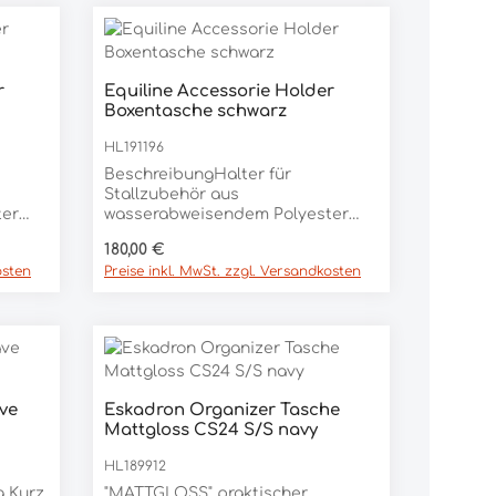
rt ein oder benutze die Schaltfläc
r
Equiline Accessorie Holder
 Gib den gewünschten Wert ein oder
Produkt Anzahl: Gib den ge
Boxentasche schwarz
Stück
HL191196
BeschreibungHalter für
Stallzubehör aus
ter
wasserabweisendem Polyester
ich
mit Innenfächern, in denen sich
Regulärer Preis:
180,00 €
auen
das Zubehör mühelos verstauen
osten
Preise inkl. MwSt. zzgl. Versandkosten
e an
lässt. Ideal für die Teilnahme an
Turnieren.Produktdetails
Zusammensetzung: 60%
STER
POLYACHLORID 40% POLYESTER
ve
Eskadron Organizer Tasche
Produkt Anzahl: Gib den ge
Mattgloss CS24 S/S navy
Stück
HL189912
g Kurz
"MATTGLOSS" praktischer