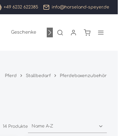
+49 6232 622385
info@horseland-speyer.de
Warenkorb enthält 0
Geschenke
Sale %
Marken
Pferd
Stallbedarf
Pferdeboxenzubehör
14 Produkte