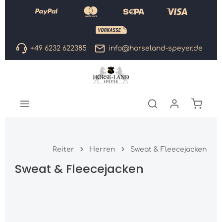
Zum Hauptinhalt springen
+49 6232 622385
info@horseland-speyer.de
Warenk
Reiter
Herren
Sweat & Fleecejacken
Sweat & Fleecejacken