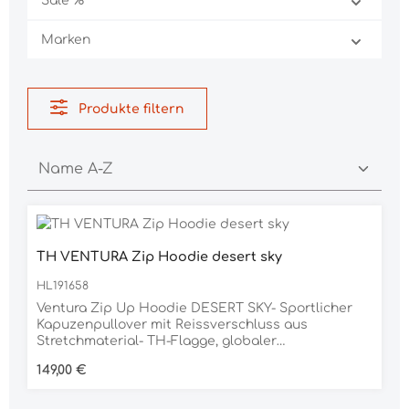
Sale %
Marken
Produkte filtern
TH VENTURA Zip Hoodie desert sky
HL191658
Ventura Zip Up Hoodie DESERT SKY- Sportlicher
Kapuzenpullover mit Reissverschluss aus
Stretchmaterial- TH-Flagge, globaler
Streifenbesatz, Logo-Grafik- Taschen und Kapuze
Regulärer Preis:
149,00 €
mit sicherem DruckknopfverschlussMaterial: 94%
Buamwolle, 6% Elastan