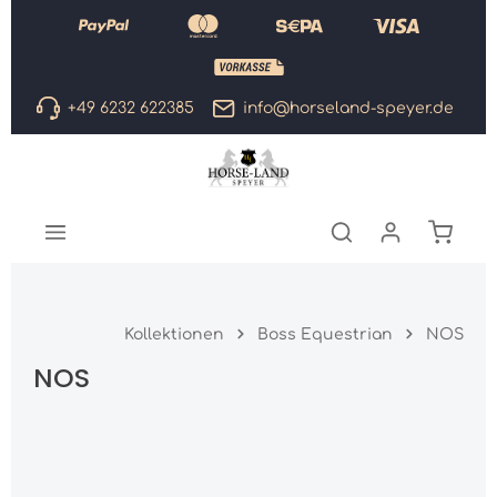
Zum Hauptinhalt springen
+49 6232 622385
info@horseland-speyer.de
Warenk
Kollektionen
Boss Equestrian
NOS
NOS