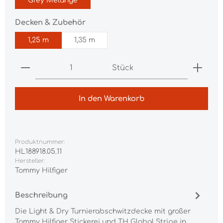
Grey Melange
auswählen
Decken & Zubehör
1,25 m
1,35 m
Produkt Anzahl: Gib den gewünschten Wert ei
Stück
In den Warenkorb
Produktnummer:
HL188918.05.11
Hersteller:
Tommy Hilfiger
Beschreibung
Die Light & Dry Turnierabschwitzdecke mit großer
Tommy Hilfiger Stickerei und TH Global Stripe in