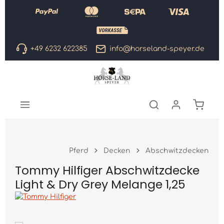
Zum Hauptinhalt springen
+49 6232 622385
info@horseland-speyer.de
Warenk
Pferd
Decken
Abschwitzdecken
Tommy Hilfiger Abschwitzdecke
Light & Dry Grey Melange 1,25