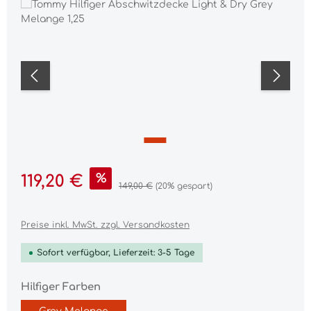
Bildergalerie überspringen
Verkaufspreis:
%
119,20 €
Regulärer Preis:
149,00 €
(20% gespart)
Preise inkl. MwSt. zzgl. Versandkosten
Sofort verfügbar, Lieferzeit: 3-5 Tage
auswählen
Hilfiger Farben