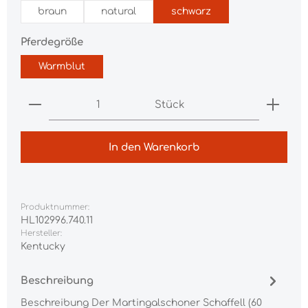
braun
natural
schwarz
auswählen
Pferdegröße
Warmblut
Produkt Anzahl: Gib den gewünschten Wert ei
Stück
In den Warenkorb
Produktnummer:
HL102996.740.11
Hersteller:
Kentucky
Beschreibung
Beschreibung Der Martingalschoner Schaffell (60